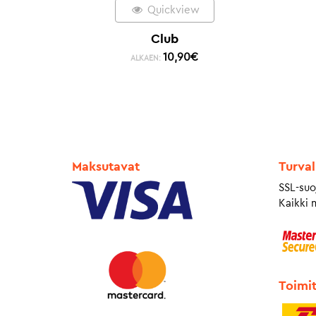
Quickview
Club
10,90
€
ALKAEN:
Maksutavat
Turval
SSL-suo
Kaikki 
Toimi