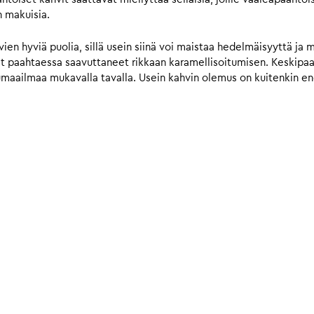
n makuisia.
n hyviä puolia, sillä usein siinä voi maistaa hedelmäisyyttä ja 
vat paahtaessa saavuttaneet rikkaan karamellisoitumisen. Keskip
umaailmaa mukavalla tavalla. Usein kahvin olemus on kuitenkin