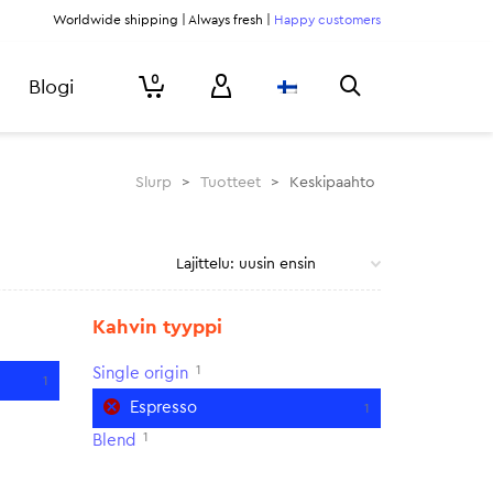
Worldwide shipping | Always fresh |
Happy customers
0
Blogi
Slurp
>
Tuotteet
>
Keskipaahto
Kahvin tyyppi
1
Single origin
1
Espresso
1
1
Blend