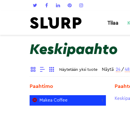
Tilaa
K
Keskipaahto
Näytä
24
/
48
Näytetään yksi tuote
Paahtimo
Paaht
Keskip
Makea Coffee
1