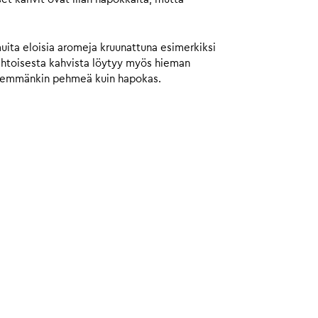
muita eloisia aromeja kruunattuna esimerkiksi
aahtoisesta kahvista löytyy myös hieman
 enemmänkin pehmeä kuin hapokas.