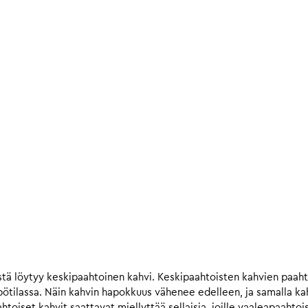
tä löytyy keskipaahtoinen kahvi. Keskipaahtoisten kahvien paah
ilassa. Näin kahvin hapokkuus vähenee edelleen, ja samalla kahv
iset kahvit saattavat miellyttää sellaisia, joille vaaleapaahtois