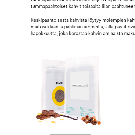
tummapaahtoiset kahvit toisaalta liian paahtunee
Keskipaahtoisesta kahvista löytyy molempien kahvie
maitosuklaan ja pähkinän aromeilla, sillä pavut o
hapokkuutta, joka korostaa kahvin ominaista mak