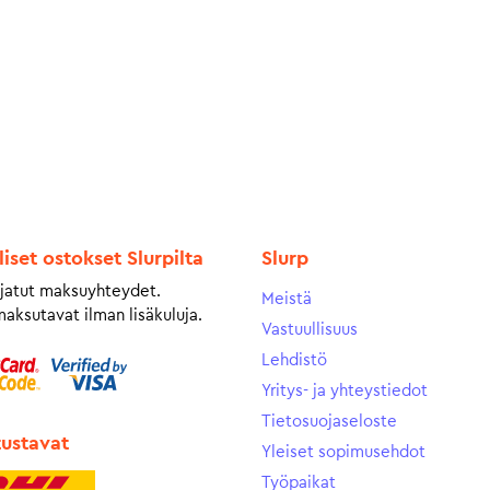
liset ostokset Slurpilta
Slurp
jatut maksuyhteydet.
Meistä
maksutavat ilman lisäkuluja.
Vastuullisuus
Lehdistö
Yritys- ja yhteystiedot
Tietosuojaseloste
tustavat
Yleiset sopimusehdot
Työpaikat