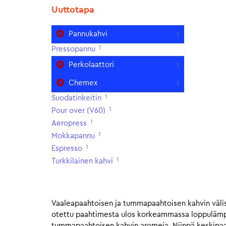
Uuttotapa
Pannukahvi
1
1
Pressopannu
Perkolaattori
1
Chemex
1
1
Suodatinkeitin
1
Pour over (V60)
1
Aeropress
1
Mokkapannu
1
Espresso
1
Turkkilainen kahvi
Vaaleapaahtoisen ja tummapaahtoisen kahvin välis
otettu paahtimesta ulos korkeammassa loppulämpöt
tummapaahtoisen kahvin aromeja. Niinpä keskipaahto