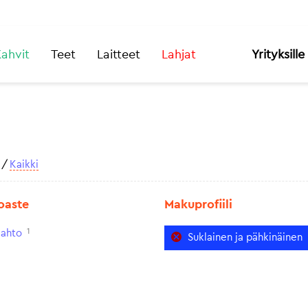
ahvit
Teet
Laitteet
Lahjat
Yrityksille
/
Kaikki
oaste
Makuprofiili
1
aahto
Suklainen ja pähkinäinen