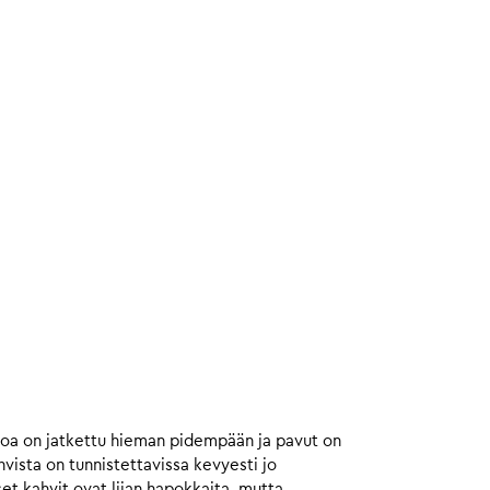
toa on jatkettu hieman pidempään ja pavut on
ista on tunnistettavissa kevyesti jo
et kahvit ovat liian hapokkaita, mutta