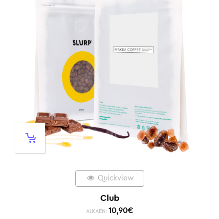
Quickview
Club
10,90
€
ALKAEN: