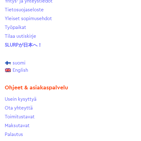
Yritys- ja yhteystiedot
Tietosuojaseloste
Yleiset sopimusehdot
Työpaikat
Tilaa uutiskirje
SLURPが日本へ！
suomi
English
Ohjeet & asiakaspalvelu
Usein kysyttyä
Ota yhteyttä
Toimitustavat
Maksutavat
Palautus