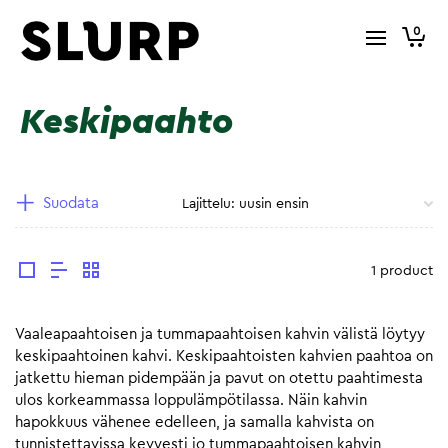
0
Keskipaahto
Suodata
1 product
Vaaleapaahtoisen ja tummapaahtoisen kahvin välistä löytyy
keskipaahtoinen kahvi. Keskipaahtoisten kahvien paahtoa on
jatkettu hieman pidempään ja pavut on otettu paahtimesta
ulos korkeammassa loppulämpötilassa. Näin kahvin
hapokkuus vähenee edelleen, ja samalla kahvista on
tunnistettavissa kevyesti jo tummapaahtoisen kahvin