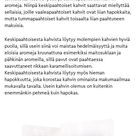
aromeja. Niinpä keskipaahtoiset kahvit saattavat miellyttää
sellaisia, joille vaaleapaahtoiset kahvit ovat liian hapokkaita,
mutta tummapaahtoiset kahvit toisaalta liian paahtuneen
makuisia.
Keskipaahtoisesta kahvista löytyy molempien kahvien hyviä
puolia, sillä usein siinä voi maistaa hedelmäisyyttä ja muita
eloisia aromeja kruunattuna esimerkiksi maitosuklaan ja
pähkinän aromeilla, sillä pavut ovat paahtaessa
saavuttaneet rikkaan karamellisoitumisen.
Keskipaahtoisesta kahvista löytyy myös hieman
hapokkuutta, joka korostaa kahvin ominaista makumaailmaa
mukavalla tavalla. Usein kahvin olemus on kuitenkin
enemmänkin pehmeä kuin hapokas.