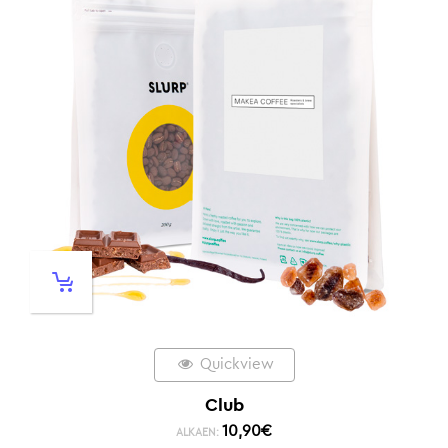
Quickview
Club
10,90
€
ALKAEN: