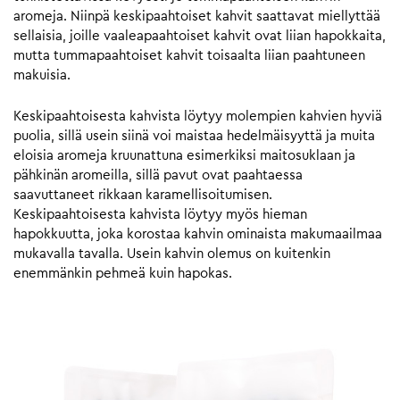
aromeja. Niinpä keskipaahtoiset kahvit saattavat miellyttää
sellaisia, joille vaaleapaahtoiset kahvit ovat liian hapokkaita,
mutta tummapaahtoiset kahvit toisaalta liian paahtuneen
makuisia.
Keskipaahtoisesta kahvista löytyy molempien kahvien hyviä
puolia, sillä usein siinä voi maistaa hedelmäisyyttä ja muita
eloisia aromeja kruunattuna esimerkiksi maitosuklaan ja
pähkinän aromeilla, sillä pavut ovat paahtaessa
saavuttaneet rikkaan karamellisoitumisen.
Keskipaahtoisesta kahvista löytyy myös hieman
hapokkuutta, joka korostaa kahvin ominaista makumaailmaa
mukavalla tavalla. Usein kahvin olemus on kuitenkin
enemmänkin pehmeä kuin hapokas.