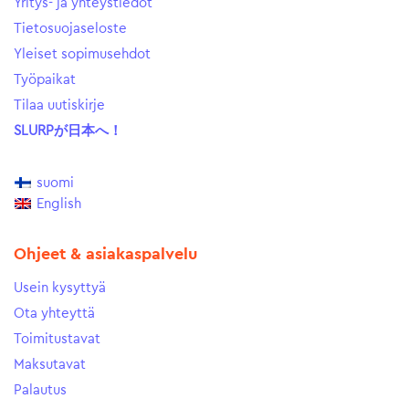
Yritys- ja yhteystiedot
Tietosuojaseloste
Yleiset sopimusehdot
Työpaikat
Tilaa uutiskirje
SLURPが日本へ！
suomi
English
Ohjeet & asiakaspalvelu
Usein kysyttyä
Ota yhteyttä
Toimitustavat
Maksutavat
Palautus