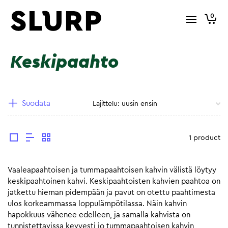
0
Keskipaahto
Suodata
1 product
Vaaleapaahtoisen ja tummapaahtoisen kahvin välistä löytyy
keskipaahtoinen kahvi. Keskipaahtoisten kahvien paahtoa on
jatkettu hieman pidempään ja pavut on otettu paahtimesta
ulos korkeammassa loppulämpötilassa. Näin kahvin
hapokkuus vähenee edelleen, ja samalla kahvista on
tunnistettavissa kevyesti jo tummapaahtoisen kahvin