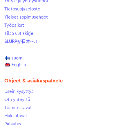
Yritys- ja yhteystiedot
Tietosuojaseloste
Yleiset sopimusehdot
Työpaikat
Tilaa uutiskirje
SLURPが日本へ！
suomi
English
Ohjeet & asiakaspalvelu
Usein kysyttyä
Ota yhteyttä
Toimitustavat
Maksutavat
Palautus