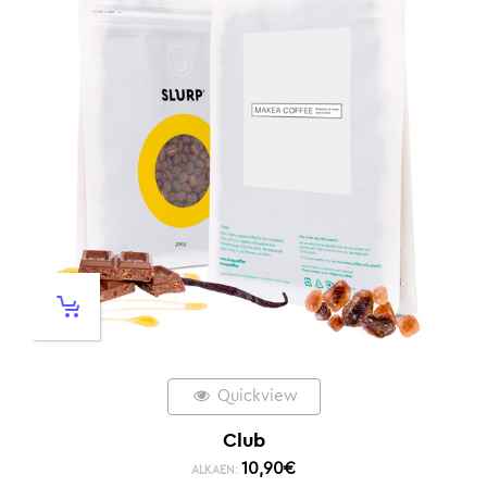
Quickview
Club
10,90
€
ALKAEN: