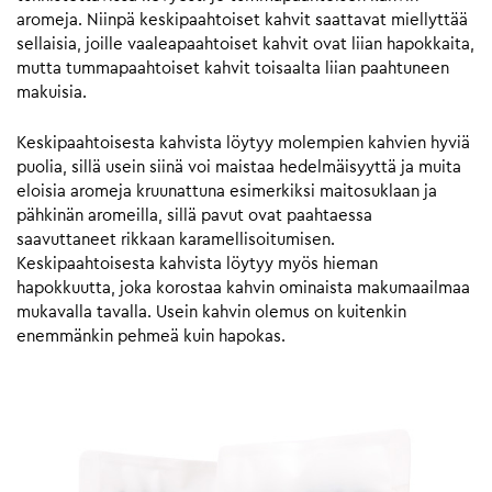
aromeja. Niinpä keskipaahtoiset kahvit saattavat miellyttää
sellaisia, joille vaaleapaahtoiset kahvit ovat liian hapokkaita,
mutta tummapaahtoiset kahvit toisaalta liian paahtuneen
makuisia.
Keskipaahtoisesta kahvista löytyy molempien kahvien hyviä
puolia, sillä usein siinä voi maistaa hedelmäisyyttä ja muita
eloisia aromeja kruunattuna esimerkiksi maitosuklaan ja
pähkinän aromeilla, sillä pavut ovat paahtaessa
saavuttaneet rikkaan karamellisoitumisen.
Keskipaahtoisesta kahvista löytyy myös hieman
hapokkuutta, joka korostaa kahvin ominaista makumaailmaa
mukavalla tavalla. Usein kahvin olemus on kuitenkin
enemmänkin pehmeä kuin hapokas.