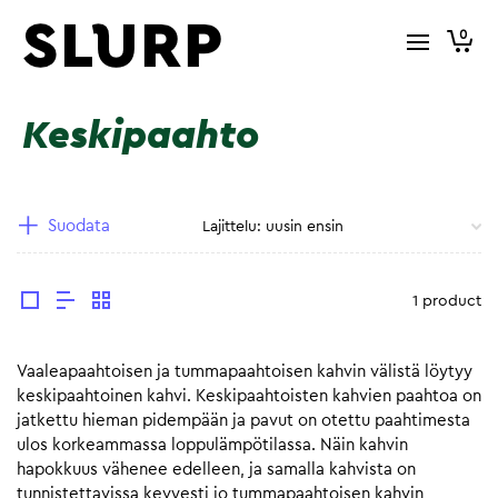
0
Keskipaahto
Suodata
1 product
Vaaleapaahtoisen ja tummapaahtoisen kahvin välistä löytyy
keskipaahtoinen kahvi. Keskipaahtoisten kahvien paahtoa on
jatkettu hieman pidempään ja pavut on otettu paahtimesta
ulos korkeammassa loppulämpötilassa. Näin kahvin
hapokkuus vähenee edelleen, ja samalla kahvista on
tunnistettavissa kevyesti jo tummapaahtoisen kahvin