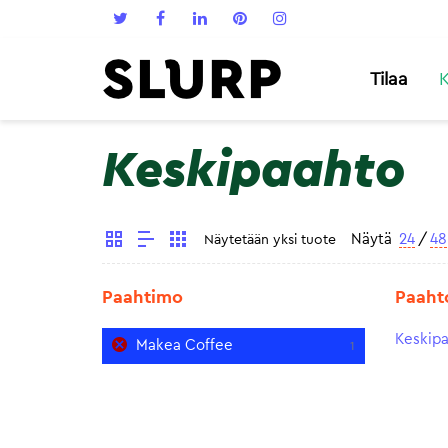
Tilaa
K
Keskipaahto
Näytä
24
/
48
Näytetään yksi tuote
Paahtimo
Paaht
Keskip
Makea Coffee
1