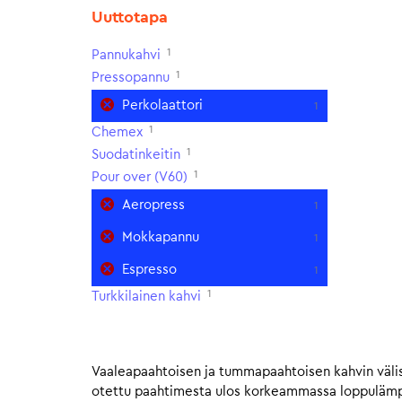
Uuttotapa
1
Pannukahvi
1
Pressopannu
Perkolaattori
1
1
Chemex
1
Suodatinkeitin
1
Pour over (V60)
Aeropress
1
Mokkapannu
1
Espresso
1
1
Turkkilainen kahvi
Vaaleapaahtoisen ja tummapaahtoisen kahvin välis
otettu paahtimesta ulos korkeammassa loppulämpöt