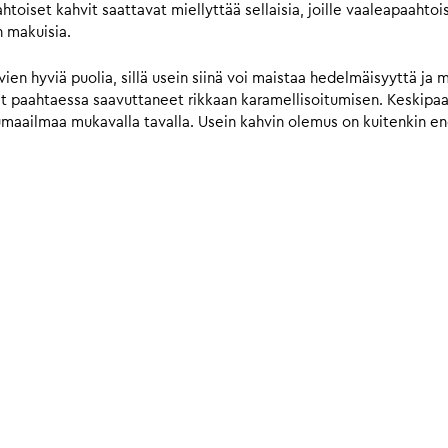
iset kahvit saattavat miellyttää sellaisia, joille vaaleapaahtois
n makuisia.
n hyviä puolia, sillä usein siinä voi maistaa hedelmäisyyttä ja 
vat paahtaessa saavuttaneet rikkaan karamellisoitumisen. Keskip
umaailmaa mukavalla tavalla. Usein kahvin olemus on kuitenkin