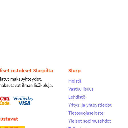
liset ostokset Slurpilta
Slurp
jatut maksuyhteydet.
Meistä
maksutavat ilman lisäkuluja.
Vastuullisuus
Lehdistö
Yritys- ja yhteystiedot
Tietosuojaseloste
tustavat
Yleiset sopimusehdot