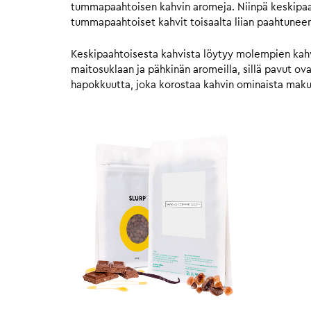
tummapaahtoisen kahvin aromeja. Niinpä keskipaahto
tummapaahtoiset kahvit toisaalta liian paahtunee
Keskipaahtoisesta kahvista löytyy molempien kahvie
maitosuklaan ja pähkinän aromeilla, sillä pavut o
hapokkuutta, joka korostaa kahvin ominaista mak