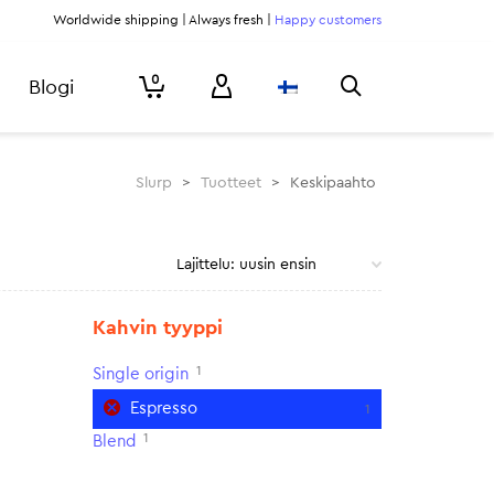
Worldwide shipping | Always fresh |
Happy customers
0
Blogi
Slurp
>
Tuotteet
>
Keskipaahto
Kahvin tyyppi
1
Single origin
Espresso
1
1
Blend