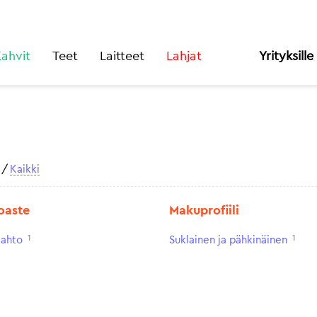
ahvit
Teet
Laitteet
Lahjat
Yrityksille
/
Kaikki
oaste
Makuprofiili
1
1
aahto
Suklainen ja pähkinäinen