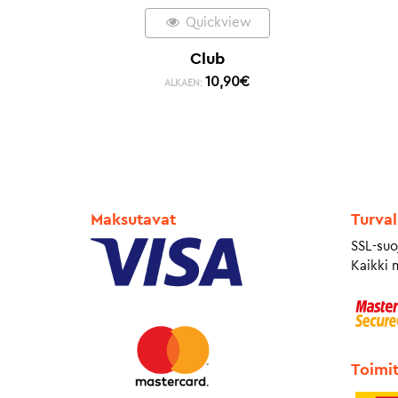
Quickview
Club
10,90
€
ALKAEN:
Maksutavat
Turval
SSL-suo
Kaikki 
Toimi