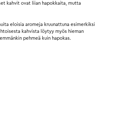
et kahvit ovat liian hapokkaita, mutta
muita eloisia aromeja kruunattuna esimerkiksi
aahtoisesta kahvista löytyy myös hieman
 enemmänkin pehmeä kuin hapokas.