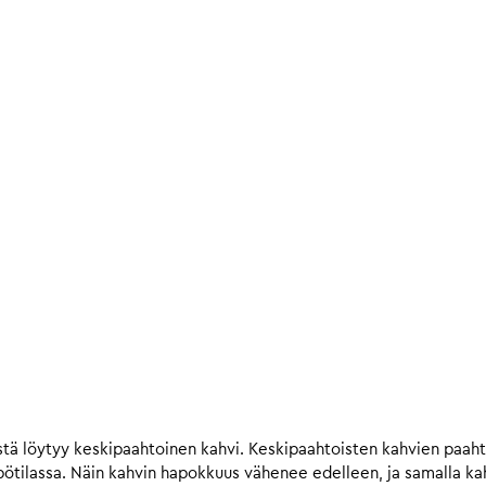
tä löytyy keskipaahtoinen kahvi. Keskipaahtoisten kahvien paah
ilassa. Näin kahvin hapokkuus vähenee edelleen, ja samalla kahv