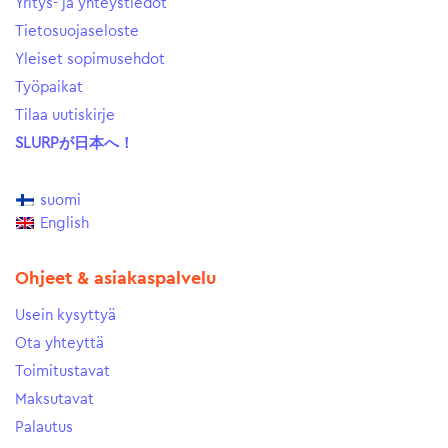
Yritys- ja yhteystiedot
Tietosuojaseloste
Yleiset sopimusehdot
Työpaikat
Tilaa uutiskirje
SLURPが日本へ！
suomi
English
Ohjeet & asiakaspalvelu
Usein kysyttyä
Ota yhteyttä
Toimitustavat
Maksutavat
Palautus