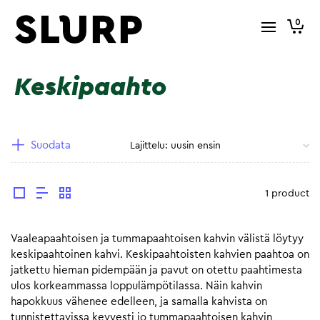
0
Keskipaahto
Suodata
1 product
Vaaleapaahtoisen ja tummapaahtoisen kahvin välistä löytyy
keskipaahtoinen kahvi. Keskipaahtoisten kahvien paahtoa on
jatkettu hieman pidempään ja pavut on otettu paahtimesta
ulos korkeammassa loppulämpötilassa. Näin kahvin
hapokkuus vähenee edelleen, ja samalla kahvista on
tunnistettavissa kevyesti jo tummapaahtoisen kahvin