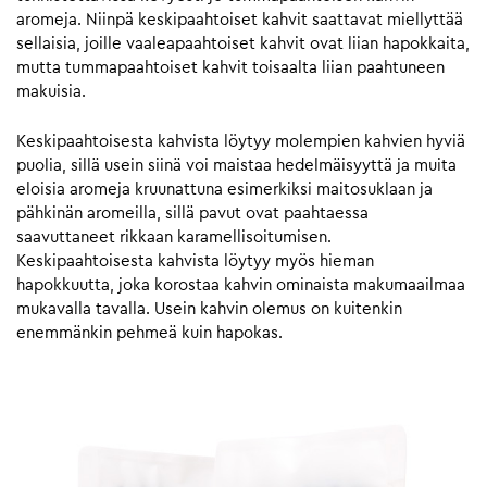
aromeja. Niinpä keskipaahtoiset kahvit saattavat miellyttää
sellaisia, joille vaaleapaahtoiset kahvit ovat liian hapokkaita,
mutta tummapaahtoiset kahvit toisaalta liian paahtuneen
makuisia.
Keskipaahtoisesta kahvista löytyy molempien kahvien hyviä
puolia, sillä usein siinä voi maistaa hedelmäisyyttä ja muita
eloisia aromeja kruunattuna esimerkiksi maitosuklaan ja
pähkinän aromeilla, sillä pavut ovat paahtaessa
saavuttaneet rikkaan karamellisoitumisen.
Keskipaahtoisesta kahvista löytyy myös hieman
hapokkuutta, joka korostaa kahvin ominaista makumaailmaa
mukavalla tavalla. Usein kahvin olemus on kuitenkin
enemmänkin pehmeä kuin hapokas.