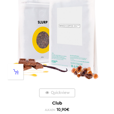
Quickview
Club
10,90
€
ALKAEN: