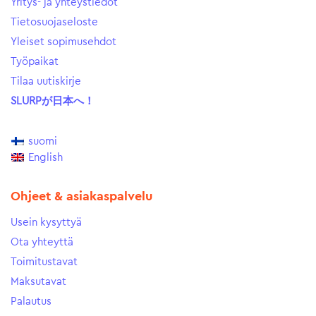
Yritys- ja yhteystiedot
Tietosuojaseloste
Yleiset sopimusehdot
Työpaikat
Tilaa uutiskirje
SLURPが日本へ！
suomi
English
Ohjeet & asiakaspalvelu
Usein kysyttyä
Ota yhteyttä
Toimitustavat
Maksutavat
Palautus