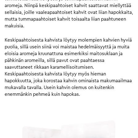
aromeja. Niinpä keskipaahtoiset kahvit saattavat miellyttää
sellaisia, joille vaaleapaahtoiset kahvit ovat liian hapokkaita,
mutta tummapaahtoiset kahvit toisaalta liian paahtuneen
makuisia.
Keskipaahtoisesta kahvista löytyy molempien kahvien hyviä
puolia, sillä usein siinä voi maistaa hedelmäisyyttä ja muita
eloisia aromeja kruunattuna esimerkiksi maitosuklaan ja
pähkinän aromeilla, sillä pavut ovat paahtaessa
saavuttaneet rikkaan karamellisoitumisen.
Keskipaahtoisesta kahvista löytyy myös hieman
hapokkuutta, joka korostaa kahvin ominaista makumaailmaa
mukavalla tavalla. Usein kahvin olemus on kuitenkin
enemmänkin pehmeä kuin hapokas.