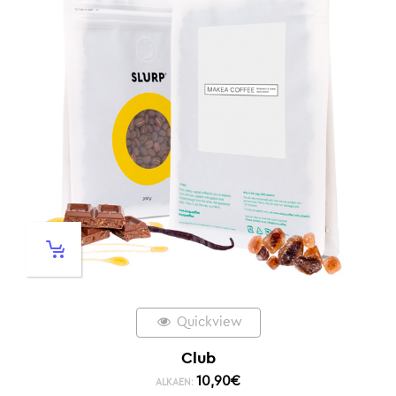
Quickview
Club
10,90
€
ALKAEN: