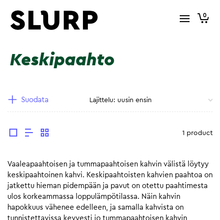
0
Keskipaahto
Suodata
1 product
Vaaleapaahtoisen ja tummapaahtoisen kahvin välistä löytyy
keskipaahtoinen kahvi. Keskipaahtoisten kahvien paahtoa on
jatkettu hieman pidempään ja pavut on otettu paahtimesta
ulos korkeammassa loppulämpötilassa. Näin kahvin
hapokkuus vähenee edelleen, ja samalla kahvista on
tunnistettavissa kevyesti jo tummapaahtoisen kahvin