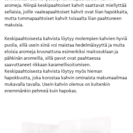
aromeja. Niinpä keskipaahtoiset kahvit saattavat miellyttää
sellaisia, joille vaaleapaahtoiset kahvit ovat liian hapokkaita,
mutta tummapaahtoiset kahvit toisaalta liian paahtuneen
makuisia.
Keskipaahtoisesta kahvista löytyy molempien kahvien hyviä
puolia, sillä usein siinä voi maistaa hedelmäisyyttä ja muita
eloisia aromeja kruunattuna esimerkiksi maitosuklaan ja
pähkinän aromeilla, sillä pavut ovat paahtaessa
saavuttaneet rikkaan karamellisoitumisen.
Keskipaahtoisesta kahvista löytyy myös hieman
hapokkuutta, joka korostaa kahvin ominaista makumaailmaa
mukavalla tavalla. Usein kahvin olemus on kuitenkin
enemmänkin pehmeä kuin hapokas.