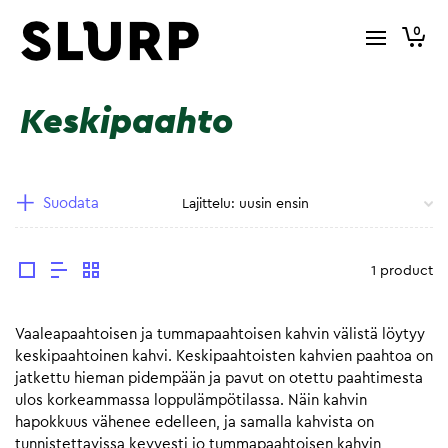
0
Keskipaahto
Suodata
1 product
Vaaleapaahtoisen ja tummapaahtoisen kahvin välistä löytyy
keskipaahtoinen kahvi. Keskipaahtoisten kahvien paahtoa on
jatkettu hieman pidempään ja pavut on otettu paahtimesta
ulos korkeammassa loppulämpötilassa. Näin kahvin
hapokkuus vähenee edelleen, ja samalla kahvista on
tunnistettavissa kevyesti jo tummapaahtoisen kahvin