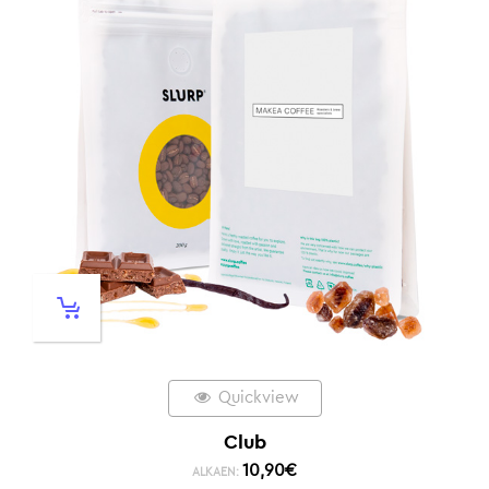
Quickview
Club
10,90
€
ALKAEN: