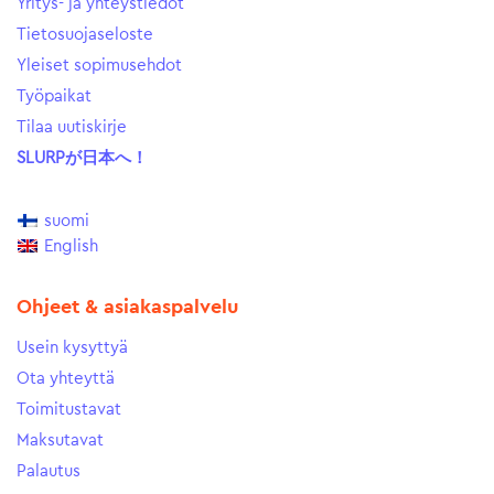
Yritys- ja yhteystiedot
Tietosuojaseloste
Yleiset sopimusehdot
Työpaikat
Tilaa uutiskirje
SLURPが日本へ！
suomi
English
Ohjeet & asiakaspalvelu
Usein kysyttyä
Ota yhteyttä
Toimitustavat
Maksutavat
Palautus