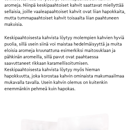
aromeja. Niinpä keskipaahtoiset kahvit saattavat miellyttää
sellaisia, joille vaaleapaahtoiset kahvit ovat liian hapokkaita,
mutta tummapaahtoiset kahvit toisaalta liian paahtuneen
makuisia.
Keskipaahtoisesta kahvista löytyy molempien kahvien hyviä
puolia, sillä usein siinä voi maistaa hedelmäisyyttä ja muita
eloisia aromeja kruunattuna esimerkiksi maitosuklaan ja
pähkinän aromeilla, sillä pavut ovat paahtaessa
saavuttaneet rikkaan karamellisoitumisen.
Keskipaahtoisesta kahvista löytyy myös hieman
hapokkuutta, joka korostaa kahvin ominaista makumaailmaa
mukavalla tavalla. Usein kahvin olemus on kuitenkin
enemmänkin pehmeä kuin hapokas.