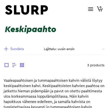
0
Keskipaahto
Suodata
3 products
Vaaleapaahtoisen ja tummapaahtoisen kahvin välistä löytyy
keskipaahtoinen kahvi. Keskipaahtoisten kahvien paahtoa on
jatkettu hieman pidempään ja pavut on otettu paahtimesta
ulos korkeammassa loppulämpötilassa. Näin kahvin
hapokkuus vähenee edelleen, ja samalla kahvista on
tunnistettavissa kevyesti jo tummapaahtoisen kahvin