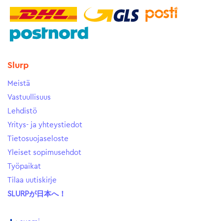
Slurp
Meistä
Vastuullisuus
Lehdistö
Yritys- ja yhteystiedot
Tietosuojaseloste
Yleiset sopimusehdot
Työpaikat
Tilaa uutiskirje
SLURPが日本へ！