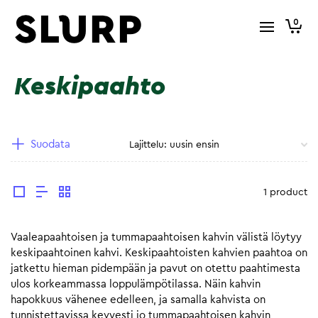
0
Keskipaahto
Suodata
1 product
Vaaleapaahtoisen ja tummapaahtoisen kahvin välistä löytyy
keskipaahtoinen kahvi. Keskipaahtoisten kahvien paahtoa on
jatkettu hieman pidempään ja pavut on otettu paahtimesta
ulos korkeammassa loppulämpötilassa. Näin kahvin
hapokkuus vähenee edelleen, ja samalla kahvista on
tunnistettavissa kevyesti jo tummapaahtoisen kahvin