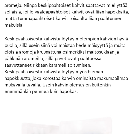
aromeja. Niinpä keskipaahtoiset kahvit saattavat miellyttää
sellaisia, joille vaaleapaahtoiset kahvit ovat liian hapokkaita,
mutta tummapaahtoiset kahvit toisaalta liian paahtuneen
makuisia.
Keskipaahtoisesta kahvista löytyy molempien kahvien hyviä
puolia, sillä usein siinä voi maistaa hedelmäisyyttä ja muita
eloisia aromeja kruunattuna esimerkiksi maitosuklaan ja
pähkinän aromeilla, sillä pavut ovat paahtaessa
saavuttaneet rikkaan karamellisoitumisen.
Keskipaahtoisesta kahvista löytyy myös hieman
hapokkuutta, joka korostaa kahvin ominaista makumaailmaa
mukavalla tavalla. Usein kahvin olemus on kuitenkin
enemmänkin pehmeä kuin hapokas.