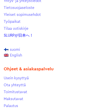
Yritys- ja yhteystiedot
Tietosuojaseloste
Yleiset sopimusehdot
Työpaikat
Tilaa uutiskirje
SLURPが日本へ！
suomi
English
Ohjeet & asiakaspalvelu
Usein kysyttyä
Ota yhteyttä
Toimitustavat
Maksutavat
Palautus