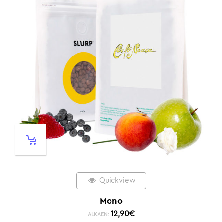
Quickview
Mono
12,90
€
ALKAEN: