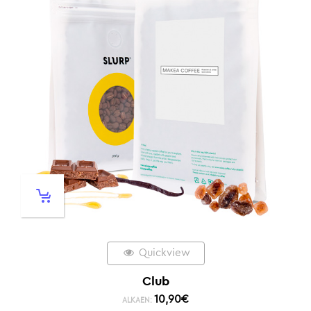
Quickview
Club
10,90
€
ALKAEN: