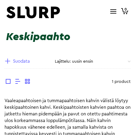
0
Keskipaahto
Suodata
1 product
Vaaleapaahtoisen ja tummapaahtoisen kahvin välistä löytyy
keskipaahtoinen kahvi. Keskipaahtoisten kahvien paahtoa on
jatkettu hieman pidempään ja pavut on otettu paahtimesta
ulos korkeammassa loppulämpötilassa. Näin kahvin
hapokkuus vähenee edelleen, ja samalla kahvista on
tunnistettavissa kevyesti jo tummapaahtoisen kahvin