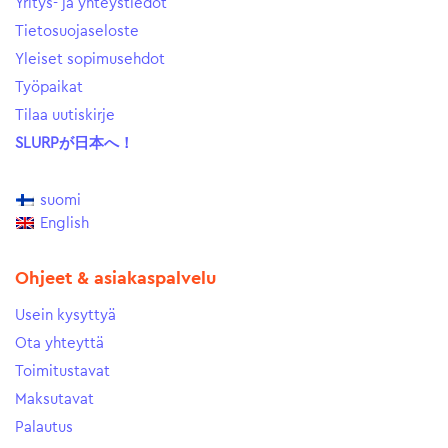
Yritys- ja yhteystiedot
Tietosuojaseloste
Yleiset sopimusehdot
Työpaikat
Tilaa uutiskirje
SLURPが日本へ！
suomi
English
Ohjeet & asiakaspalvelu
Usein kysyttyä
Ota yhteyttä
Toimitustavat
Maksutavat
Palautus