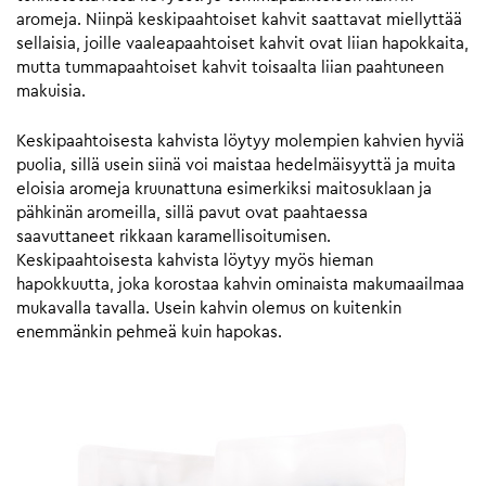
aromeja. Niinpä keskipaahtoiset kahvit saattavat miellyttää
sellaisia, joille vaaleapaahtoiset kahvit ovat liian hapokkaita,
mutta tummapaahtoiset kahvit toisaalta liian paahtuneen
makuisia.
Keskipaahtoisesta kahvista löytyy molempien kahvien hyviä
puolia, sillä usein siinä voi maistaa hedelmäisyyttä ja muita
eloisia aromeja kruunattuna esimerkiksi maitosuklaan ja
pähkinän aromeilla, sillä pavut ovat paahtaessa
saavuttaneet rikkaan karamellisoitumisen.
Keskipaahtoisesta kahvista löytyy myös hieman
hapokkuutta, joka korostaa kahvin ominaista makumaailmaa
mukavalla tavalla. Usein kahvin olemus on kuitenkin
enemmänkin pehmeä kuin hapokas.