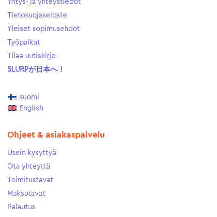
Yritys- ja yhteystiedot
Tietosuojaseloste
Yleiset sopimusehdot
Työpaikat
Tilaa uutiskirje
SLURPが日本へ！
suomi
English
Ohjeet & asiakaspalvelu
Usein kysyttyä
Ota yhteyttä
Toimitustavat
Maksutavat
Palautus