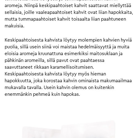
aromeja. Niinpä keskipaahtoiset kahvit saattavat miellyttää
sellaisia, joille vaaleapaahtoiset kahvit ovat liian hapokkaita,
mutta tummapaahtoiset kahvit toisaalta liian paahtuneen
makuisia.
Keskipaahtoisesta kahvista löytyy molempien kahvien hyviä
puolia, sillä usein siinä voi maistaa hedelmäisyyttä ja muita
eloisia aromeja kruunattuna esimerkiksi maitosuklaan ja
pähkinän aromeilla, sillä pavut ovat paahtaessa
saavuttaneet rikkaan karamellisoitumisen.
Keskipaahtoisesta kahvista löytyy myös hieman
hapokkuutta, joka korostaa kahvin ominaista makumaailmaa
mukavalla tavalla. Usein kahvin olemus on kuitenkin
enemmänkin pehmeä kuin hapokas.