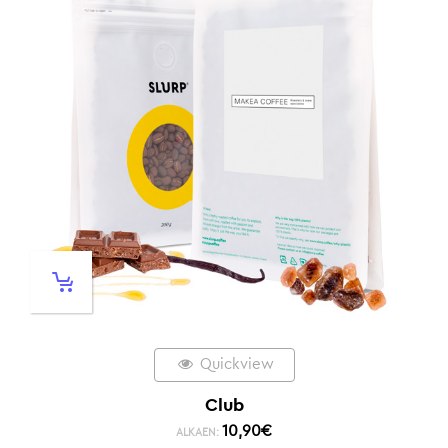
Quickview
Club
10,90
€
ALKAEN: