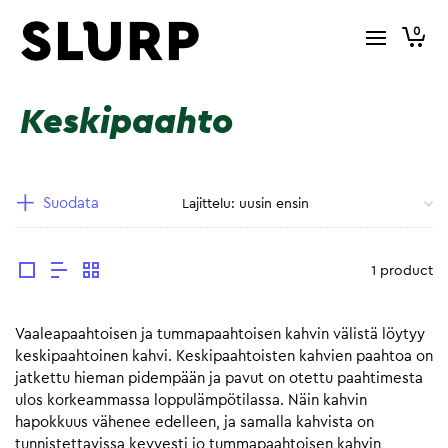
0
Keskipaahto
Suodata
1 product
Vaaleapaahtoisen ja tummapaahtoisen kahvin välistä löytyy
keskipaahtoinen kahvi. Keskipaahtoisten kahvien paahtoa on
jatkettu hieman pidempään ja pavut on otettu paahtimesta
ulos korkeammassa loppulämpötilassa. Näin kahvin
hapokkuus vähenee edelleen, ja samalla kahvista on
tunnistettavissa kevyesti jo tummapaahtoisen kahvin