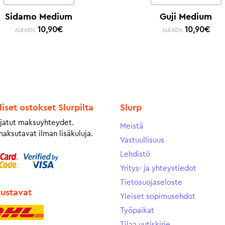
Sidamo Medium
Guji Medium
10,90
€
10,90
€
ALKAEN:
ALKAEN:
liset ostokset Slurpilta
Slurp
jatut maksuyhteydet.
Meistä
maksutavat ilman lisäkuluja.
Vastuullisuus
Lehdistö
Yritys- ja yhteystiedot
Tietosuojaseloste
tustavat
Yleiset sopimusehdot
Työpaikat
Tilaa uutiskirje