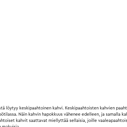
tä löytyy keskipaahtoinen kahvi. Keskipaahtoisten kahvien paah
ilassa. Näin kahvin hapokkuus vähenee edelleen, ja samalla kahv
iset kahvit saattavat miellyttää sellaisia, joille vaaleapaahtois
n makuisia.