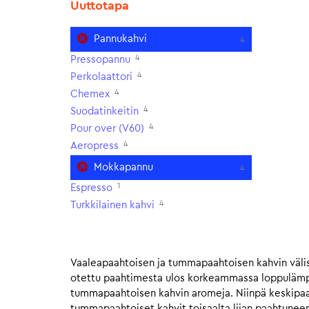
Uuttotapa
Pannukahvi
4
4
Pressopannu
4
Perkolaattori
4
Chemex
4
Suodatinkeitin
4
Pour over (V60)
4
Aeropress
Mokkapannu
4
1
Espresso
4
Turkkilainen kahvi
Vaaleapaahtoisen ja tummapaahtoisen kahvin välis
otettu paahtimesta ulos korkeammassa loppulämpöt
tummapaahtoisen kahvin aromeja. Niinpä keskipaahto
tummapaahtoiset kahvit toisaalta liian paahtunee