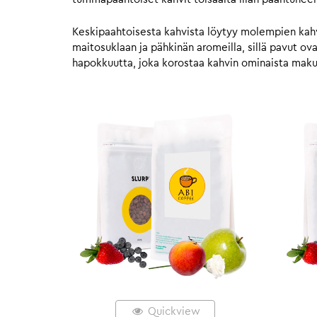
Keskipaahtoisesta kahvista löytyy molempien kahvie
maitosuklaan ja pähkinän aromeilla, sillä pavut o
hapokkuutta, joka korostaa kahvin ominaista mak
Quickview