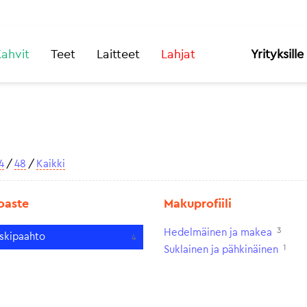
ahvit
Teet
Laitteet
Lahjat
Yrityksille
4
/
48
/
Kaikki
oaste
Makuprofiili
3
Hedelmäinen ja makea
skipaahto
4
1
Suklainen ja pähkinäinen