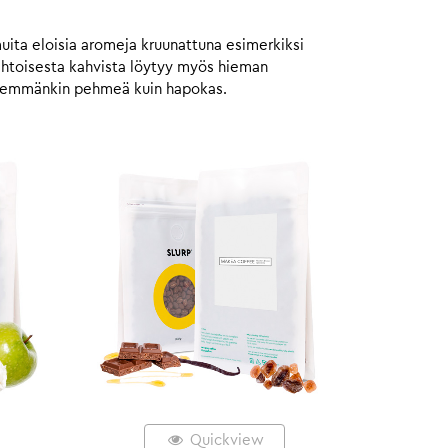
muita eloisia aromeja kruunattuna esimerkiksi
aahtoisesta kahvista löytyy myös hieman
 enemmänkin pehmeä kuin hapokas.
Quickview