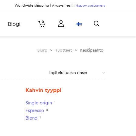
Worldwide shipping | Always fresh |
Happy customers
0
Blogi
Slurp
>
Tuotteet
>
Keskipaahto
Kahvin tyyppi
1
Single origin
4
Espresso
1
Blend