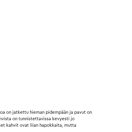
toa on jatkettu hieman pidempään ja pavut on
ista on tunnistettavissa kevyesti jo
et kahvit ovat liian hapokkaita, mutta