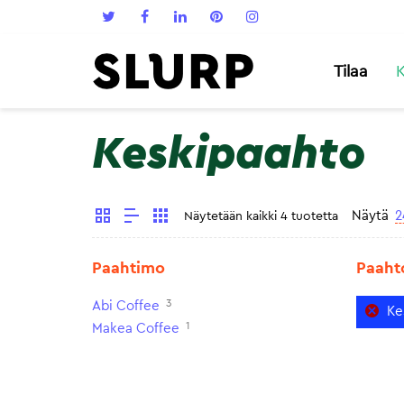
Tilaa
K
Keskipaahto
Näytä
2
Näytetään kaikki 4 tuotetta
Paahtimo
Paaht
3
Abi Coffee
Ke
1
Makea Coffee