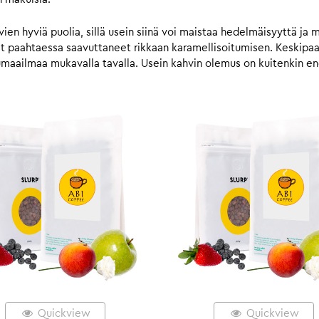
n hyviä puolia, sillä usein siinä voi maistaa hedelmäisyyttä ja 
vat paahtaessa saavuttaneet rikkaan karamellisoitumisen. Keskip
umaailmaa mukavalla tavalla. Usein kahvin olemus on kuitenkin
Quickview
Quickview