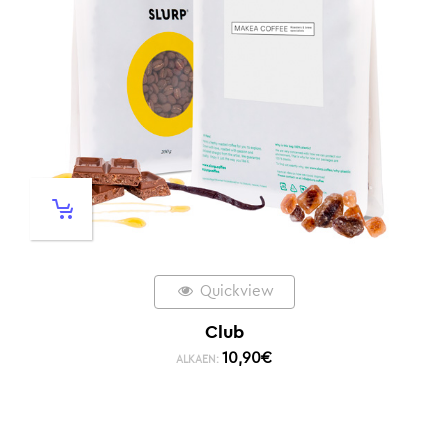
Quickview
Club
10,90
€
ALKAEN: