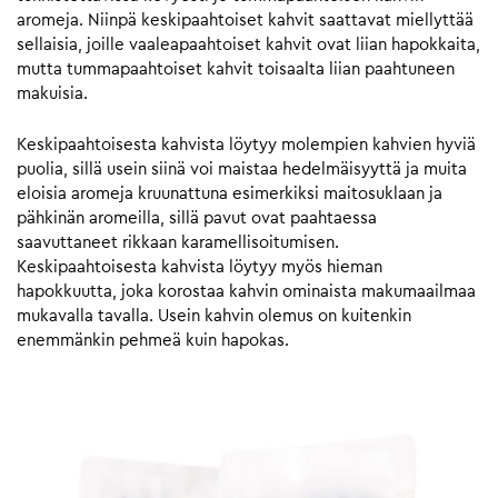
aromeja. Niinpä keskipaahtoiset kahvit saattavat miellyttää
sellaisia, joille vaaleapaahtoiset kahvit ovat liian hapokkaita,
mutta tummapaahtoiset kahvit toisaalta liian paahtuneen
makuisia.
Keskipaahtoisesta kahvista löytyy molempien kahvien hyviä
puolia, sillä usein siinä voi maistaa hedelmäisyyttä ja muita
eloisia aromeja kruunattuna esimerkiksi maitosuklaan ja
pähkinän aromeilla, sillä pavut ovat paahtaessa
saavuttaneet rikkaan karamellisoitumisen.
Keskipaahtoisesta kahvista löytyy myös hieman
hapokkuutta, joka korostaa kahvin ominaista makumaailmaa
mukavalla tavalla. Usein kahvin olemus on kuitenkin
enemmänkin pehmeä kuin hapokas.