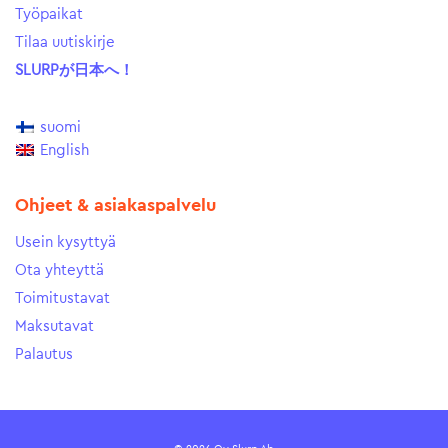
Työpaikat
Tilaa uutiskirje
SLURPが日本へ！
suomi
English
Ohjeet & asiakaspalvelu
Usein kysyttyä
Ota yhteyttä
Toimitustavat
Maksutavat
Palautus