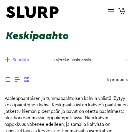
0
Keskipaahto
Suodata
4 products
Vaaleapaahtoisen ja tummapaahtoisen kahvin välistä löytyy
keskipaahtoinen kahvi. Keskipaahtoisten kahvien paahtoa on
jatkettu hieman pidempään ja pavut on otettu paahtimesta
ulos korkeammassa loppulämpötilassa. Näin kahvin
hapokkuus vähenee edelleen, ja samalla kahvista on
tunnistettavissa kevyesti jo tummapaahtoisen kahvin