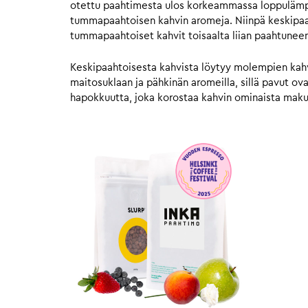
otettu paahtimesta ulos korkeammassa loppulämpöt
tummapaahtoisen kahvin aromeja. Niinpä keskipaahto
tummapaahtoiset kahvit toisaalta liian paahtunee
Keskipaahtoisesta kahvista löytyy molempien kahvie
maitosuklaan ja pähkinän aromeilla, sillä pavut o
hapokkuutta, joka korostaa kahvin ominaista mak