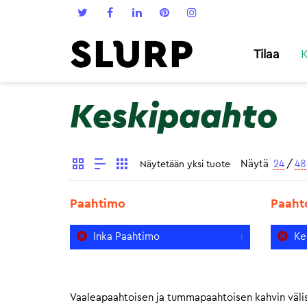
Tilaa
K
Keskipaahto
Näytä
24
/
48
Näytetään yksi tuote
Paahtimo
Paaht
Inka Paahtimo
Ke
1
Vaaleapaahtoisen ja tummapaahtoisen kahvin välis