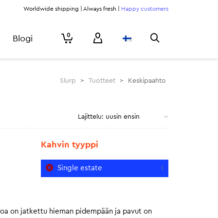
Worldwide shipping | Always fresh |
Happy customers
0
Blogi
Slurp
>
Tuotteet
>
Keskipaahto
Kahvin tyyppi
Single estate
1
toa on jatkettu hieman pidempään ja pavut on