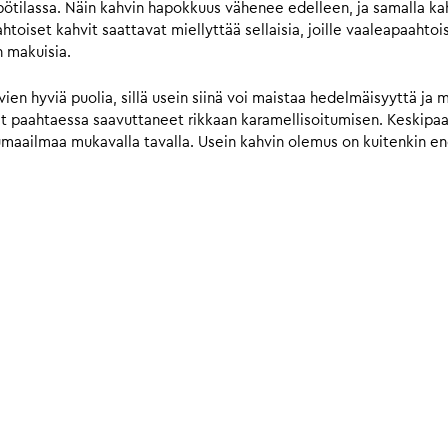
ilassa. Näin kahvin hapokkuus vähenee edelleen, ja samalla kahv
iset kahvit saattavat miellyttää sellaisia, joille vaaleapaahtois
n makuisia.
n hyviä puolia, sillä usein siinä voi maistaa hedelmäisyyttä ja 
vat paahtaessa saavuttaneet rikkaan karamellisoitumisen. Keskip
umaailmaa mukavalla tavalla. Usein kahvin olemus on kuitenkin