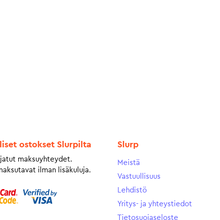
liset ostokset Slurpilta
Slurp
jatut maksuyhteydet.
Meistä
maksutavat ilman lisäkuluja.
Vastuullisuus
Lehdistö
Yritys- ja yhteystiedot
Tietosuojaseloste