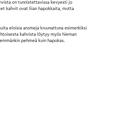
ista on tunnistettavissa kevyesti jo
et kahvit ovat liian hapokkaita, mutta
muita eloisia aromeja kruunattuna esimerkiksi
aahtoisesta kahvista löytyy myös hieman
 enemmänkin pehmeä kuin hapokas.