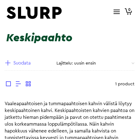
0
Keskipaahto
Suodata
1 product
Vaaleapaahtoisen ja tummapaahtoisen kahvin välistä löytyy
keskipaahtoinen kahvi. Keskipaahtoisten kahvien paahtoa on
jatkettu hieman pidempään ja pavut on otettu paahtimesta
ulos korkeammassa loppulämpötilassa. Näin kahvin
hapokkuus vähenee edelleen, ja samalla kahvista on
tunnistettavissa kevyesti jo tummapaahtoisen kahvin