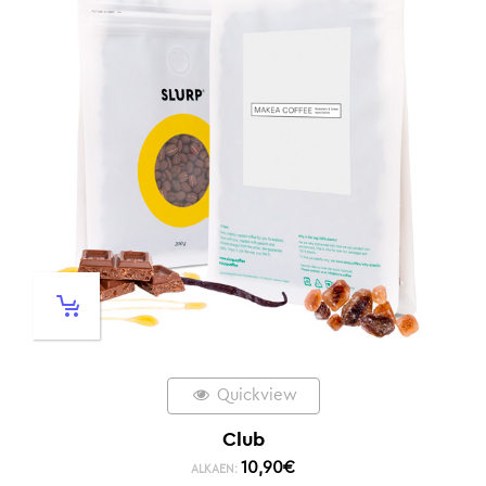
Quickview
Club
10,90
€
ALKAEN: