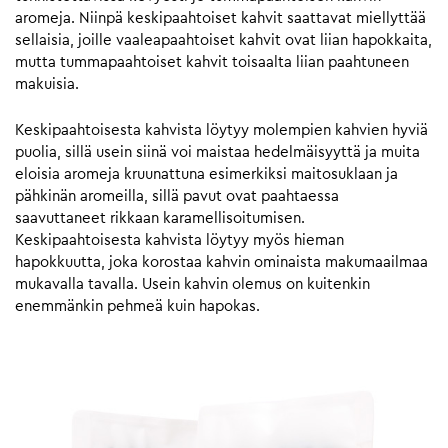
aromeja. Niinpä keskipaahtoiset kahvit saattavat miellyttää
sellaisia, joille vaaleapaahtoiset kahvit ovat liian hapokkaita,
mutta tummapaahtoiset kahvit toisaalta liian paahtuneen
makuisia.
Keskipaahtoisesta kahvista löytyy molempien kahvien hyviä
puolia, sillä usein siinä voi maistaa hedelmäisyyttä ja muita
eloisia aromeja kruunattuna esimerkiksi maitosuklaan ja
pähkinän aromeilla, sillä pavut ovat paahtaessa
saavuttaneet rikkaan karamellisoitumisen.
Keskipaahtoisesta kahvista löytyy myös hieman
hapokkuutta, joka korostaa kahvin ominaista makumaailmaa
mukavalla tavalla. Usein kahvin olemus on kuitenkin
enemmänkin pehmeä kuin hapokas.