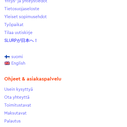
Yritys- ja yhteystiedot
Tietosuojaseloste
Yleiset sopimusehdot
Työpaikat
Tilaa uutiskirje
SLURPが日本へ！
suomi
English
Ohjeet & asiakaspalvelu
Usein kysyttyä
Ota yhteyttä
Toimitustavat
Maksutavat
Palautus