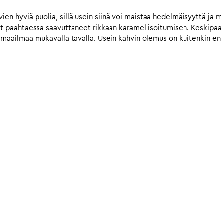
n hyviä puolia, sillä usein siinä voi maistaa hedelmäisyyttä ja 
vat paahtaessa saavuttaneet rikkaan karamellisoitumisen. Keskip
umaailmaa mukavalla tavalla. Usein kahvin olemus on kuitenkin