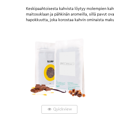
Keskipaahtoisesta kahvista löytyy molempien kahvie
maitosuklaan ja pähkinän aromeilla, sillä pavut o
hapokkuutta, joka korostaa kahvin ominaista mak
Quickview