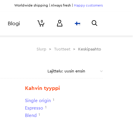
Worldwide shipping | Always fresh |
Happy customers
0
Blogi
Slurp
>
Tuotteet
>
Keskipaahto
Kahvin tyyppi
1
Single origin
1
Espresso
1
Blend