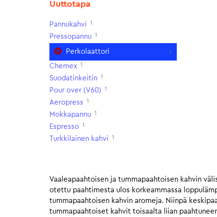
Uuttotapa
1
Pannukahvi
1
Pressopannu
Perkolaattori
1
1
Chemex
1
Suodatinkeitin
1
Pour over (V60)
1
Aeropress
1
Mokkapannu
1
Espresso
1
Turkkilainen kahvi
Vaaleapaahtoisen ja tummapaahtoisen kahvin välis
otettu paahtimesta ulos korkeammassa loppulämpöt
tummapaahtoisen kahvin aromeja. Niinpä keskipaahto
tummapaahtoiset kahvit toisaalta liian paahtunee