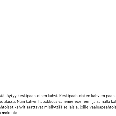
tä löytyy keskipaahtoinen kahvi. Keskipaahtoisten kahvien paah
ilassa. Näin kahvin hapokkuus vähenee edelleen, ja samalla kahv
iset kahvit saattavat miellyttää sellaisia, joille vaaleapaahtois
n makuisia.