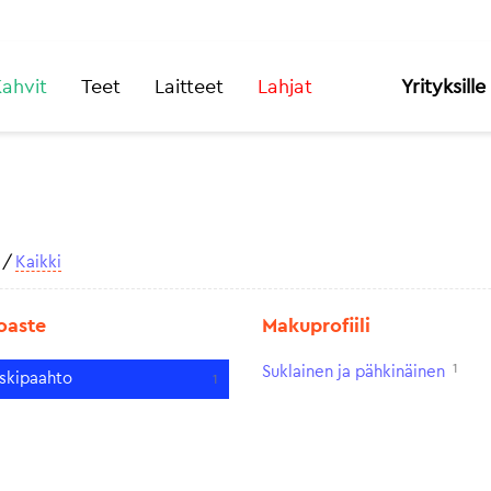
ahvit
Teet
Laitteet
Lahjat
Yrityksille
/
Kaikki
oaste
Makuprofiili
1
Suklainen ja pähkinäinen
skipaahto
1