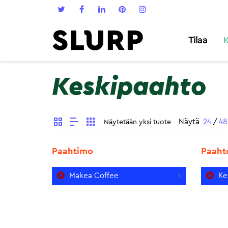
Tilaa
K
Keskipaahto
Näytä
24
/
48
Näytetään yksi tuote
Paahtimo
Paaht
Makea Coffee
Ke
1