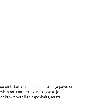
toa on jatkettu hieman pidempään ja pavut on
ista on tunnistettavissa kevyesti jo
et kahvit ovat liian hapokkaita, mutta