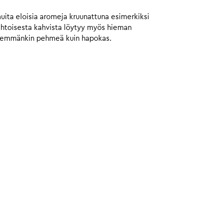
muita eloisia aromeja kruunattuna esimerkiksi
aahtoisesta kahvista löytyy myös hieman
 enemmänkin pehmeä kuin hapokas.