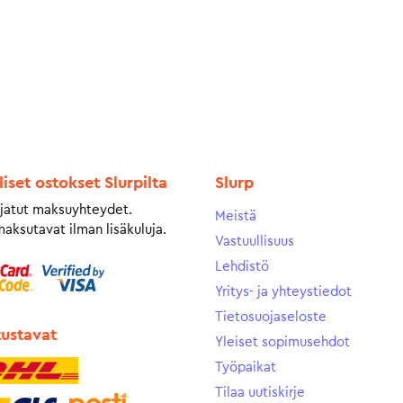
liset ostokset Slurpilta
Slurp
jatut maksuyhteydet.
Meistä
maksutavat ilman lisäkuluja.
Vastuullisuus
Lehdistö
Yritys- ja yhteystiedot
Tietosuojaseloste
tustavat
Yleiset sopimusehdot
Työpaikat
Tilaa uutiskirje