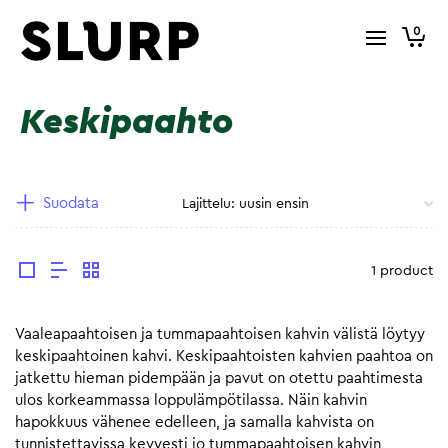
0
Keskipaahto
Suodata
1 product
Vaaleapaahtoisen ja tummapaahtoisen kahvin välistä löytyy
keskipaahtoinen kahvi. Keskipaahtoisten kahvien paahtoa on
jatkettu hieman pidempään ja pavut on otettu paahtimesta
ulos korkeammassa loppulämpötilassa. Näin kahvin
hapokkuus vähenee edelleen, ja samalla kahvista on
tunnistettavissa kevyesti jo tummapaahtoisen kahvin