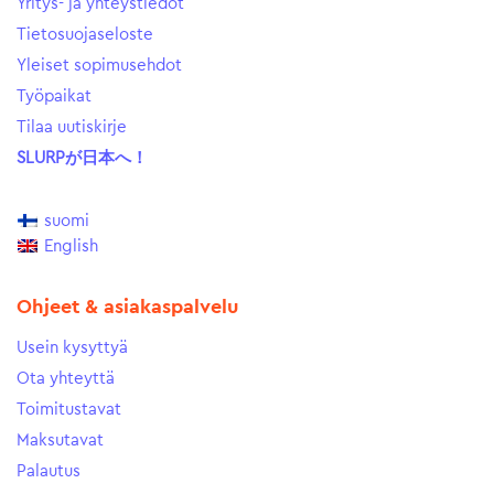
Yritys- ja yhteystiedot
Tietosuojaseloste
Yleiset sopimusehdot
Työpaikat
Tilaa uutiskirje
SLURPが日本へ！
suomi
English
Ohjeet & asiakaspalvelu
Usein kysyttyä
Ota yhteyttä
Toimitustavat
Maksutavat
Palautus