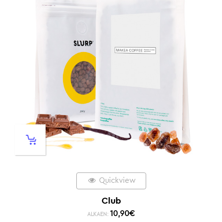
Quickview
Club
10,90
€
ALKAEN: