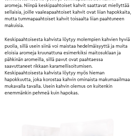
aromeja. Niinpä keskipaahtoiset kahvit saattavat miellyttää
sellaisia, joille vaaleapaahtoiset kahvit ovat liian hapokkaita,
mutta tummapaahtoiset kahvit toisaalta liian paahtuneen
makuisia.
Keskipaahtoisesta kahvista löytyy molempien kahvien hyviä
puolia, sillä usein siinä voi maistaa hedelmäisyyttä ja muita
eloisia aromeja kruunattuna esimerkiksi maitosuklaan ja
pähkinän aromeilla, sillä pavut ovat paahtaessa
saavuttaneet rikkaan karamellisoitumisen.
Keskipaahtoisesta kahvista löytyy myös hieman
hapokkuutta, joka korostaa kahvin ominaista makumaailmaa
mukavalla tavalla. Usein kahvin olemus on kuitenkin
enemmänkin pehmeä kuin hapokas.