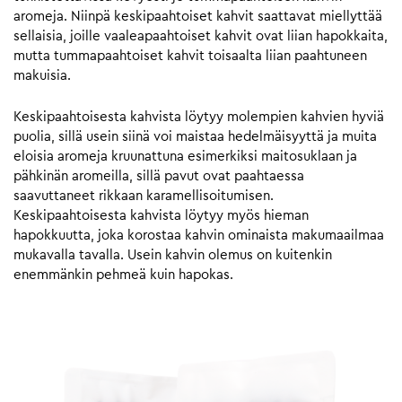
aromeja. Niinpä keskipaahtoiset kahvit saattavat miellyttää
sellaisia, joille vaaleapaahtoiset kahvit ovat liian hapokkaita,
mutta tummapaahtoiset kahvit toisaalta liian paahtuneen
makuisia.
Keskipaahtoisesta kahvista löytyy molempien kahvien hyviä
puolia, sillä usein siinä voi maistaa hedelmäisyyttä ja muita
eloisia aromeja kruunattuna esimerkiksi maitosuklaan ja
pähkinän aromeilla, sillä pavut ovat paahtaessa
saavuttaneet rikkaan karamellisoitumisen.
Keskipaahtoisesta kahvista löytyy myös hieman
hapokkuutta, joka korostaa kahvin ominaista makumaailmaa
mukavalla tavalla. Usein kahvin olemus on kuitenkin
enemmänkin pehmeä kuin hapokas.