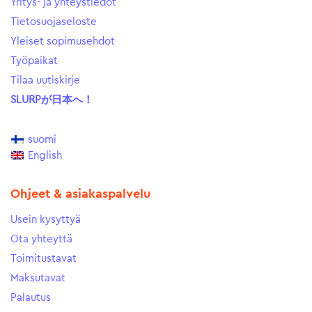
Yritys- ja yhteystiedot
Tietosuojaseloste
Yleiset sopimusehdot
Työpaikat
Tilaa uutiskirje
SLURPが日本へ！
suomi
English
Ohjeet & asiakaspalvelu
Usein kysyttyä
Ota yhteyttä
Toimitustavat
Maksutavat
Palautus