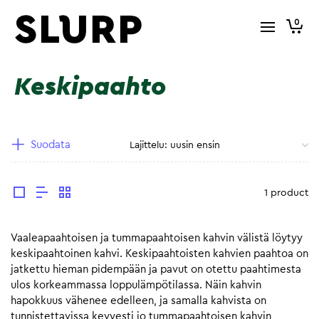
0
Keskipaahto
Suodata
1 product
Vaaleapaahtoisen ja tummapaahtoisen kahvin välistä löytyy
keskipaahtoinen kahvi. Keskipaahtoisten kahvien paahtoa on
jatkettu hieman pidempään ja pavut on otettu paahtimesta
ulos korkeammassa loppulämpötilassa. Näin kahvin
hapokkuus vähenee edelleen, ja samalla kahvista on
tunnistettavissa kevyesti jo tummapaahtoisen kahvin