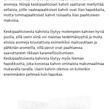
aromeja. Niinpä keskipaahtoiset kahvit saattavat miellyttää
sellaisia, joille vaaleapaahtoiset kahvit ovat liian hapokkaita,
mutta tummapaahtoiset kahvit toisaalta liian paahtuneen
makuisia.
Keskipaahtoisesta kahvista löytyy molempien kahvien hyviä
puolia, sillä usein siinä voi maistaa hedelmäisyyttä ja muita
eloisia aromeja kruunattuna esimerkiksi maitosuklaan ja
pähkinän aromeilla, sillä pavut ovat paahtaessa
saavuttaneet rikkaan karamellisoitumisen.
Keskipaahtoisesta kahvista löytyy myös hieman
hapokkuutta, joka korostaa kahvin ominaista makumaailmaa
mukavalla tavalla. Usein kahvin olemus on kuitenkin
enemmänkin pehmeä kuin hapokas.