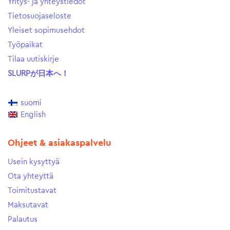
Yritys- ja yhteystiedot
Tietosuojaseloste
Yleiset sopimusehdot
Työpaikat
Tilaa uutiskirje
SLURPが日本へ！
suomi
English
Ohjeet & asiakaspalvelu
Usein kysyttyä
Ota yhteyttä
Toimitustavat
Maksutavat
Palautus