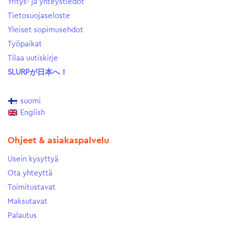
Yritys- ja yhteystiedot
Tietosuojaseloste
Yleiset sopimusehdot
Työpaikat
Tilaa uutiskirje
SLURPが日本へ！
suomi
English
Ohjeet & asiakaspalvelu
Usein kysyttyä
Ota yhteyttä
Toimitustavat
Maksutavat
Palautus