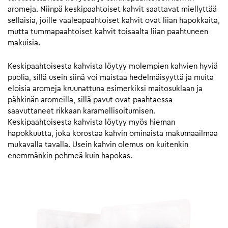
aromeja. Niinpä keskipaahtoiset kahvit saattavat miellyttää
sellaisia, joille vaaleapaahtoiset kahvit ovat liian hapokkaita,
mutta tummapaahtoiset kahvit toisaalta liian paahtuneen
makuisia.
Keskipaahtoisesta kahvista löytyy molempien kahvien hyviä
puolia, sillä usein siinä voi maistaa hedelmäisyyttä ja muita
eloisia aromeja kruunattuna esimerkiksi maitosuklaan ja
pähkinän aromeilla, sillä pavut ovat paahtaessa
saavuttaneet rikkaan karamellisoitumisen.
Keskipaahtoisesta kahvista löytyy myös hieman
hapokkuutta, joka korostaa kahvin ominaista makumaailmaa
mukavalla tavalla. Usein kahvin olemus on kuitenkin
enemmänkin pehmeä kuin hapokas.