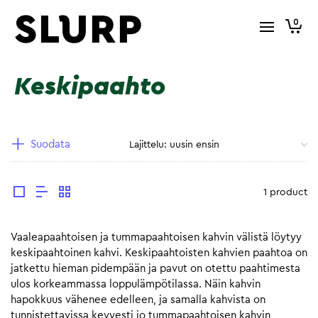
0
Keskipaahto
Suodata
1 product
Vaaleapaahtoisen ja tummapaahtoisen kahvin välistä löytyy
keskipaahtoinen kahvi. Keskipaahtoisten kahvien paahtoa on
jatkettu hieman pidempään ja pavut on otettu paahtimesta
ulos korkeammassa loppulämpötilassa. Näin kahvin
hapokkuus vähenee edelleen, ja samalla kahvista on
tunnistettavissa kevyesti jo tummapaahtoisen kahvin