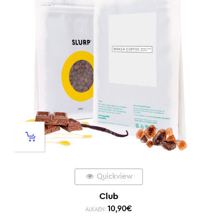
Quickview
Club
10,90
€
ALKAEN: