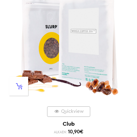
Quickview
Club
10,90
€
ALKAEN: