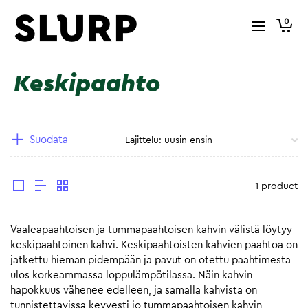
0
Keskipaahto
Suodata
1 product
Vaaleapaahtoisen ja tummapaahtoisen kahvin välistä löytyy
keskipaahtoinen kahvi. Keskipaahtoisten kahvien paahtoa on
jatkettu hieman pidempään ja pavut on otettu paahtimesta
ulos korkeammassa loppulämpötilassa. Näin kahvin
hapokkuus vähenee edelleen, ja samalla kahvista on
tunnistettavissa kevyesti jo tummapaahtoisen kahvin