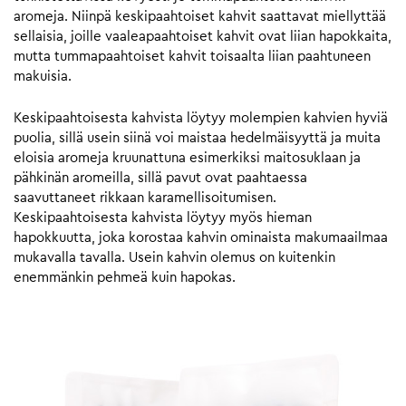
aromeja. Niinpä keskipaahtoiset kahvit saattavat miellyttää
sellaisia, joille vaaleapaahtoiset kahvit ovat liian hapokkaita,
mutta tummapaahtoiset kahvit toisaalta liian paahtuneen
makuisia.
Keskipaahtoisesta kahvista löytyy molempien kahvien hyviä
puolia, sillä usein siinä voi maistaa hedelmäisyyttä ja muita
eloisia aromeja kruunattuna esimerkiksi maitosuklaan ja
pähkinän aromeilla, sillä pavut ovat paahtaessa
saavuttaneet rikkaan karamellisoitumisen.
Keskipaahtoisesta kahvista löytyy myös hieman
hapokkuutta, joka korostaa kahvin ominaista makumaailmaa
mukavalla tavalla. Usein kahvin olemus on kuitenkin
enemmänkin pehmeä kuin hapokas.