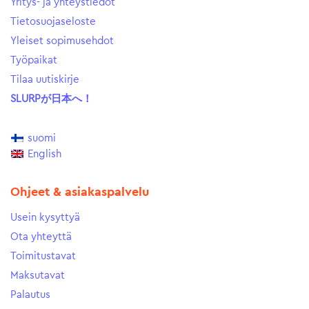
Yritys- ja yhteystiedot
Tietosuojaseloste
Yleiset sopimusehdot
Työpaikat
Tilaa uutiskirje
SLURPが日本へ！
suomi
English
Ohjeet & asiakaspalvelu
Usein kysyttyä
Ota yhteyttä
Toimitustavat
Maksutavat
Palautus