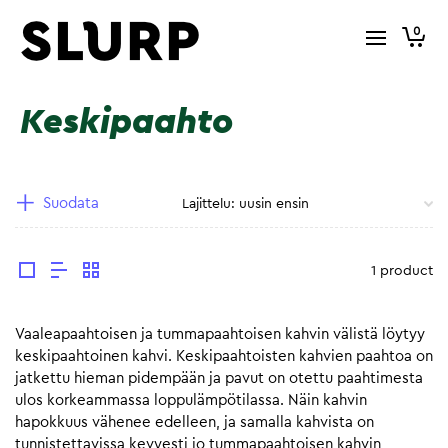
0
Keskipaahto
Suodata
1 product
Vaaleapaahtoisen ja tummapaahtoisen kahvin välistä löytyy
keskipaahtoinen kahvi. Keskipaahtoisten kahvien paahtoa on
jatkettu hieman pidempään ja pavut on otettu paahtimesta
ulos korkeammassa loppulämpötilassa. Näin kahvin
hapokkuus vähenee edelleen, ja samalla kahvista on
tunnistettavissa kevyesti jo tummapaahtoisen kahvin