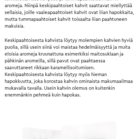
aromeja. Niinpä keskipaahtoiset kahvit saattavat miellyttää
sellaisia, joille vaaleapaahtoiset kahvit ovat liian hapokkaita,
mutta tummapaahtoiset kahvit toisaalta liian paahtuneen
makuisia.
Keskipaahtoisesta kahvista löytyy molempien kahvien hyviä
puolia, sillä usein siinä voi maistaa hedelmäisyyttä ja muita
eloisia aromeja kruunattuna esimerkiksi maitosuklaan ja
pähkinän aromeilla, sillä pavut ovat paahtaessa
saavuttaneet rikkaan karamellisoitumisen.
Keskipaahtoisesta kahvista löytyy myös hieman
hapokkuutta, joka korostaa kahvin ominaista makumaailmaa
mukavalla tavalla. Usein kahvin olemus on kuitenkin
enemmänkin pehmeä kuin hapokas.