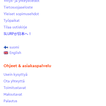
Yritys- ja yhteystiedot
Tietosuojaseloste
Yleiset sopimusehdot
Työpaikat
Tilaa uutiskirje
SLURPが日本へ！
suomi
English
Ohjeet & asiakaspalvelu
Usein kysyttyä
Ota yhteyttä
Toimitustavat
Maksutavat
Palautus