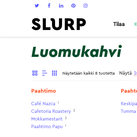
Tilaa
K
Luomukahvi
Näytä
2
Näytetään kaikki 8 tuotetta
Paahtimo
Paaht
1
Café Nazca
Keskip
3
Cafetoria Roastery
Tumma 
3
Mokkamestarit
1
Paahtimo Papu