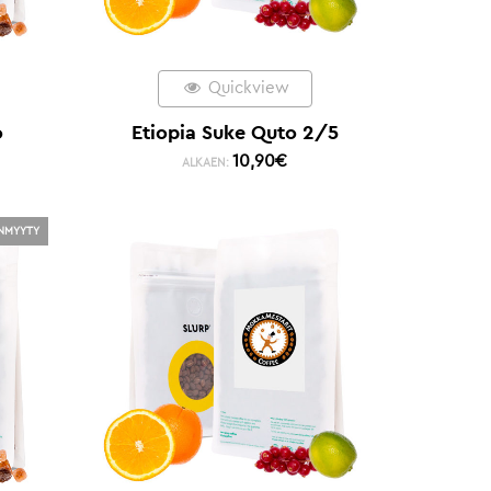
Quickview
o
Etiopia Suke Quto 2/5
10,90
€
ALKAEN:
NMYYTY