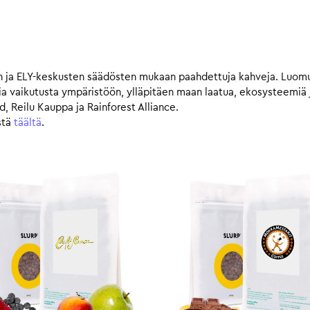
an ja ELY-keskusten säädösten mukaan paahdettuja kahveja. Luom
ia vaikutusta ympäristöön, ylläpitäen maan laatua, ekosysteemiä 
ed, Reilu Kauppa ja Rainforest Alliance.
stä
täältä
.