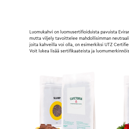
Luomukahvi on luomusertifioiduista pavuista Evir
mutta viljely tavoittelee mahdollisimman neutraal
joita kahveilla voi olla, on esimerkiksi UTZ Certifi
Voit lukea lisää sertifikaateista ja luomumerkinnöi