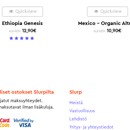
Quickview
Quickview
Ethiopia Genesis
Mexico – Organic Alt
12,90
€
10,90
€
ALKAEN:
ALKAEN:
5
/ 5
liset ostokset Slurpilta
Slurp
jatut maksuyhteydet.
Meistä
maksutavat ilman lisäkuluja.
Vastuullisuus
Lehdistö
Yritys- ja yhteystiedot