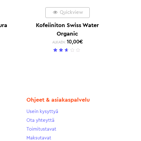
Quickview
ura
Kofeiiniton Swiss Water
Organic
10,00
€
ALKAEN:
2.5
/ 5
Ohjeet & asiakaspalvelu
Usein kysyttyä
Ota yhteyttä
Toimitustavat
Maksutavat