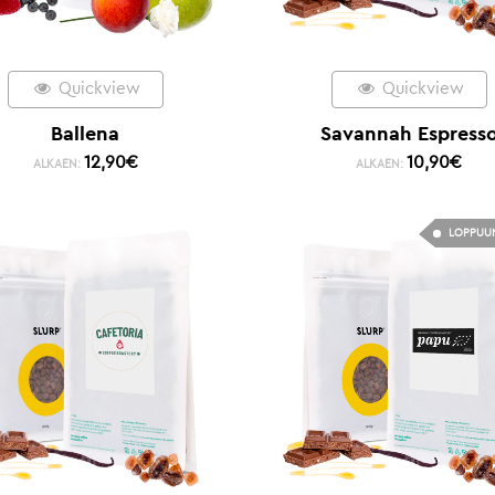
Quickview
Quickview
Ballena
Savannah Espress
12,90
€
10,90
€
ALKAEN:
ALKAEN:
LOPPUU