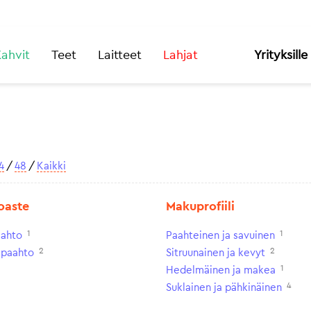
ahvit
Teet
Laitteet
Lahjat
Yrityksille
4
/
48
/
Kaikki
oaste
Makuprofiili
1
1
aahto
Paahteinen ja savuinen
2
2
paahto
Sitruunainen ja kevyt
1
Hedelmäinen ja makea
4
Suklainen ja pähkinäinen