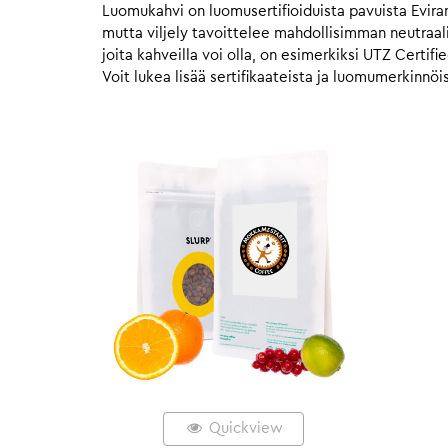
Luomukahvi on luomusertifioiduista pavuista Evir
mutta viljely tavoittelee mahdollisimman neutraal
joita kahveilla voi olla, on esimerkiksi UTZ Certifi
Voit lukea lisää sertifikaateista ja luomumerkinnöi
Quickview