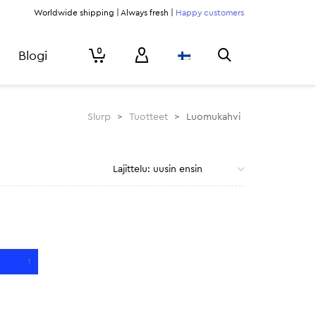
Worldwide shipping | Always fresh |
Happy customers
0
Blogi
Slurp
>
Tuotteet
>
Luomukahvi
1