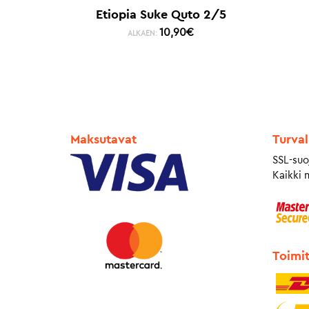
Etiopia Suke Quto 2/5
10,90
€
ALKAEN:
Maksutavat
Turval
SSL-suo
Kaikki 
Toimi