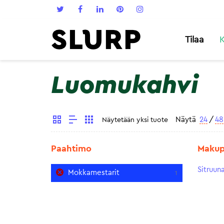
Tilaa
K
Luomukahvi
Näytä
24
/
48
Näytetään yksi tuote
Paahtimo
Makupr
Sitruun
Mokkamestarit
1