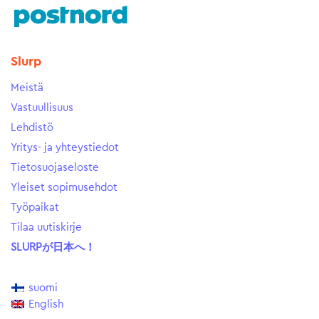
Slurp
Meistä
Vastuullisuus
Lehdistö
Yritys- ja yhteystiedot
Tietosuojaseloste
Yleiset sopimusehdot
Työpaikat
Tilaa uutiskirje
SLURPが日本へ！
suomi
English