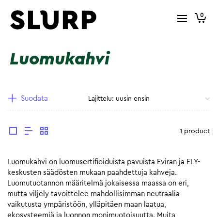
0
Luomukahvi
Suodata
1 product
Luomukahvi on luomusertifioiduista pavuista Eviran ja ELY-
keskusten säädösten mukaan paahdettuja kahveja.
Luomutuotannon määritelmä jokaisessa maassa on eri,
mutta viljely tavoittelee mahdollisimman neutraalia
vaikutusta ympäristöön, ylläpitäen maan laatua,
ekosysteemiä ja luonnon monimuotoisuutta. Muita