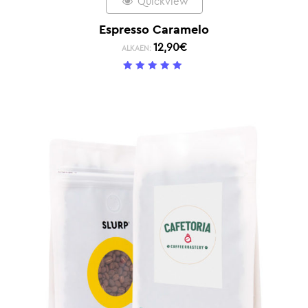
Quickview
Espresso Caramelo
12,90
€
ALKAEN:
5
/ 5