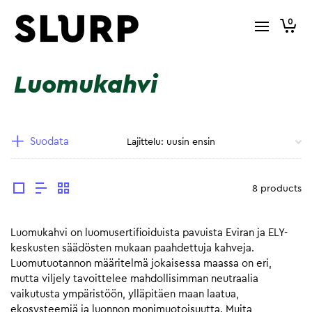
0
Luomukahvi
Suodata
8 products
Luomukahvi on luomusertifioiduista pavuista Eviran ja ELY-
keskusten säädösten mukaan paahdettuja kahveja.
Luomutuotannon määritelmä jokaisessa maassa on eri,
mutta viljely tavoittelee mahdollisimman neutraalia
vaikutusta ympäristöön, ylläpitäen maan laatua,
ekosysteemiä ja luonnon monimuotoisuutta. Muita