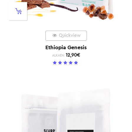
Quickview
Ethiopia Genesis
12,90
€
ALKAEN:
5
/ 5