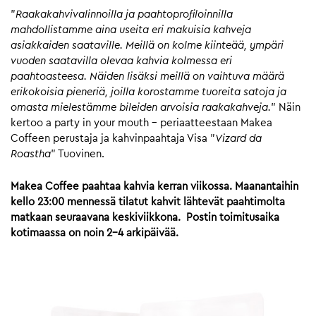
”
Raakakahvivalinnoilla ja paahtoprofiloinnilla
mahdollistamme aina useita eri makuisia kahveja
asiakkaiden saataville. Meillä on kolme kiinteää, ympäri
vuoden saatavilla olevaa kahvia kolmessa eri
paahtoasteesa. Näiden lisäksi meillä on vaihtuva määrä
erikokoisia pieneriä, joilla korostamme tuoreita satoja ja
omasta mielestämme bileiden arvoisia raakakahveja.
” Näin
kertoo a party in your mouth – periaatteestaan Makea
Coffeen perustaja ja kahvinpaahtaja Visa ”
Vizard da
Roastha
” Tuovinen.
Makea Coffee paahtaa kahvia kerran viikossa. Maanantaihin
kello 23:00 mennessä tilatut kahvit lähtevät paahtimolta
matkaan seuraavana keskiviikkona. Postin toimitusaika
kotimaassa on noin 2-4 arkipäivää.