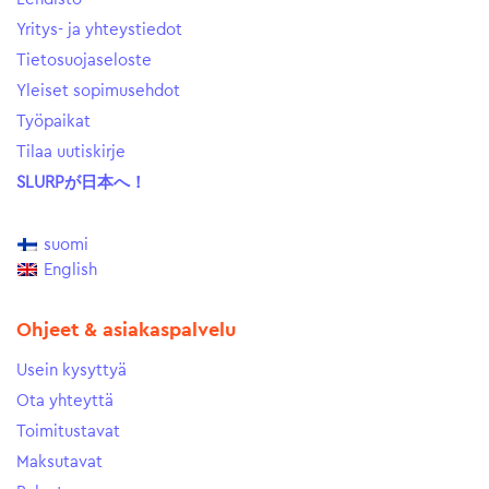
Yritys- ja yhteystiedot
Tietosuojaseloste
Yleiset sopimusehdot
Työpaikat
Tilaa uutiskirje
SLURPが日本へ！
suomi
English
Ohjeet & asiakaspalvelu
Usein kysyttyä
Ota yhteyttä
Toimitustavat
Maksutavat