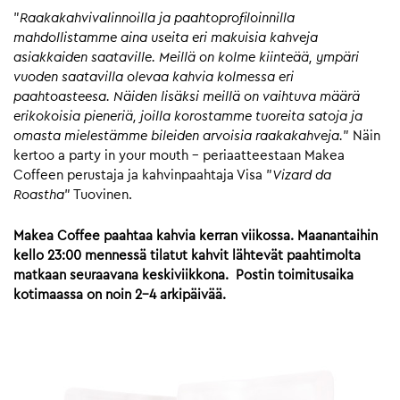
”
Raakakahvivalinnoilla ja paahtoprofiloinnilla
mahdollistamme aina useita eri makuisia kahveja
asiakkaiden saataville. Meillä on kolme kiinteää, ympäri
vuoden saatavilla olevaa kahvia kolmessa eri
paahtoasteesa. Näiden lisäksi meillä on vaihtuva määrä
erikokoisia pieneriä, joilla korostamme tuoreita satoja ja
omasta mielestämme bileiden arvoisia raakakahveja.
” Näin
kertoo a party in your mouth – periaatteestaan Makea
Coffeen perustaja ja kahvinpaahtaja Visa ”
Vizard da
Roastha
” Tuovinen.
Makea Coffee paahtaa kahvia kerran viikossa. Maanantaihin
kello 23:00 mennessä tilatut kahvit lähtevät paahtimolta
matkaan seuraavana keskiviikkona. Postin toimitusaika
kotimaassa on noin 2-4 arkipäivää.