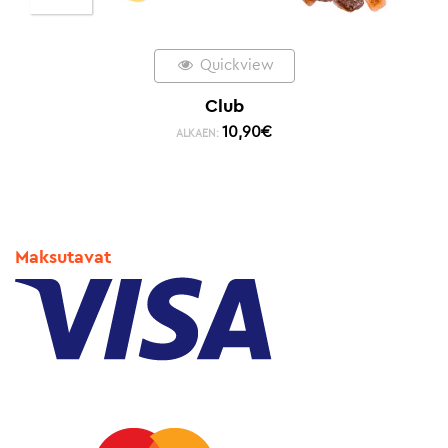
Quickview
Club
10,90
€
ALKAEN:
Maksutavat