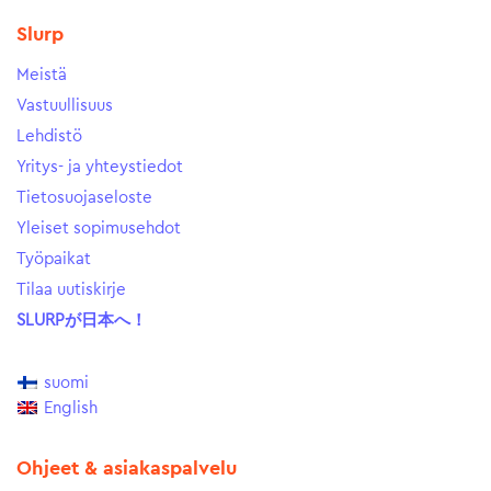
Slurp
Meistä
Vastuullisuus
Lehdistö
Yritys- ja yhteystiedot
Tietosuojaseloste
Yleiset sopimusehdot
Työpaikat
Tilaa uutiskirje
SLURPが日本へ！
suomi
English
Ohjeet & asiakaspalvelu