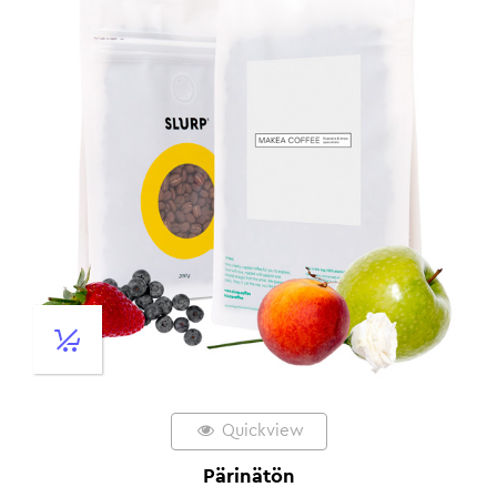
Quickview
Pärinätön