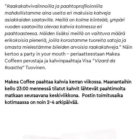
”
Raakakahvivalinnoilla ja paahtoprofiloinnilla
mahdollistamme aina useita eri makuisia kahveja
asiakkaiden saataville. Meillä on kolme kiinteää, ympäri
vuoden saatavilla olevaa kahvia kolmessa eri
paahtoasteesa. Näiden lisäksi meillä on vaihtuva määrä
erikokoisia pieneriä, joilla korostamme tuoreita satoja ja
omasta mielestämme bileiden arvoisia raakakahveja.
” Näin
kertoo a party in your mouth – periaatteestaan Makea
Coffeen perustaja ja kahvinpaahtaja Visa ”
Vizard da
Roastha
” Tuovinen.
Makea Coffee paahtaa kahvia kerran viikossa. Maanantaihin
kello 23:00 mennessä tilatut kahvit lähtevät paahtimolta
matkaan seuraavana keskiviikkona. Postin toimitusaika
kotimaassa on noin 2-4 arkipäivää.