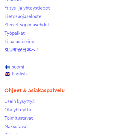
Yritys- ja yhteystiedot
Tietosuojaseloste
Yleiset sopimusehdot
Työpaikat
Tilaa uutiskirje
SLURPが日本へ！
suomi
English
Ohjeet & asiakaspalvelu
Usein kysyttyä
Ota yhteyttä
Toimitustavat
Maksutavat