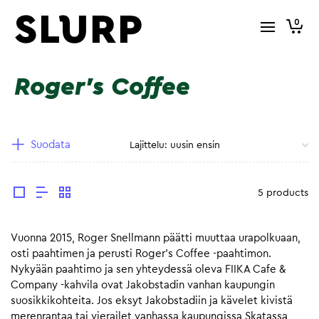
0
Roger's Coffee
Suodata
5 products
Vuonna 2015, Roger Snellmann päätti muuttaa urapolkuaan,
osti paahtimen ja perusti Roger’s Coffee -paahtimon.
Nykyään paahtimo ja sen yhteydessä oleva FIIKA Cafe &
Company -kahvila ovat Jakobstadin vanhan kaupungin
suosikkikohteita. Jos eksyt Jakobstadiin ja kävelet kivistä
merenrantaa tai vierailet vanhassa kaupungissa Skatassa,