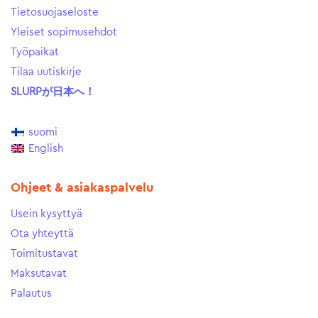
Tietosuojaseloste
Yleiset sopimusehdot
Työpaikat
Tilaa uutiskirje
SLURPが日本へ！
suomi
English
Ohjeet & asiakaspalvelu
Usein kysyttyä
Ota yhteyttä
Toimitustavat
Maksutavat
Palautus