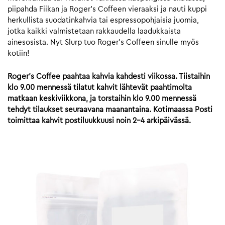
piipahda Fiikan ja Roger’s Coffeen vieraaksi ja nauti kuppi
herkullista suodatinkahvia tai espressopohjaisia juomia,
jotka kaikki valmistetaan rakkaudella laadukkaista
ainesosista. Nyt Slurp tuo Roger’s Coffeen sinulle myös
kotiin!
Roger’s Coffee paahtaa kahvia kahdesti viikossa. Tiistaihin
klo 9.00 mennessä tilatut kahvit lähtevät paahtimolta
matkaan keskiviikkona, ja torstaihin klo 9.00 mennessä
tehdyt tilaukset seuraavana maanantaina. Kotimaassa Posti
toimittaa kahvit postiluukkuusi noin 2-4 arkipäivässä.