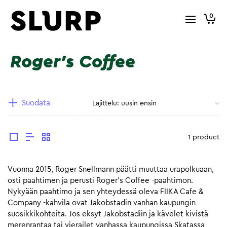
0
Roger's Coffee
Suodata
1 product
Vuonna 2015, Roger Snellmann päätti muuttaa urapolkuaan,
osti paahtimen ja perusti Roger’s Coffee -paahtimon.
Nykyään paahtimo ja sen yhteydessä oleva FIIKA Cafe &
Company -kahvila ovat Jakobstadin vanhan kaupungin
suosikkikohteita. Jos eksyt Jakobstadiin ja kävelet kivistä
merenrantaa tai vierailet vanhassa kaupungissa Skatassa,