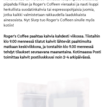
piipahda Fiikan ja Roger’s Coffeen vieraaksi ja nauti kuppi
herkullista suodatinkahvia tai espressopohjaisia juomia,
jotka kaikki valmistetaan rakkaudella laadukkaista
ainesosista. Nyt Slurp tuo Roger’s Coffeen sinulle myös
kotiin!
Roger’s Coffee paahtaa kahvia kahdesti viikossa. Tiistaihin
klo 9.00 mennessä tilatut kahvit lähtevät paahtimolta
matkaan keskiviikkona, ja torstaihin klo 9.00 mennessä
tehdyt tilaukset seuraavana maanantaina. Kotimaassa Posti
toimittaa kahvit postiluukkuusi noin 2-4 arkipäivässä.