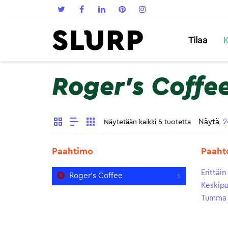
Tilaa
K
Roger's Coffe
Näytä
2
Näytetään kaikki 5 tuotetta
Paahtimo
Paaht
Erittäi
Roger's Coffee
5
Keskip
Tumma 