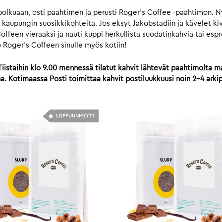
olkuaan, osti paahtimen ja perusti Roger’s Coffee -paahtimon. 
aupungin suosikkikohteita. Jos eksyt Jakobstadiin ja kävelet kiv
offeen vieraaksi ja nauti kuppi herkullista suodatinkahvia tai esp
o Roger’s Coffeen sinulle myös kotiin!
iistaihin klo 9.00 mennessä tilatut kahvit lähtevät paahtimolta ma
 Kotimaassa Posti toimittaa kahvit postiluukkuusi noin 2-4 arki
LOPPUUNMYYTY