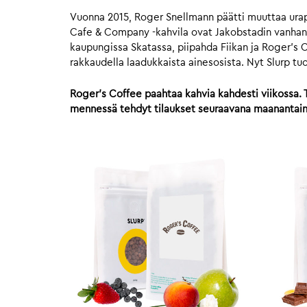
Vuonna 2015, Roger Snellmann päätti muuttaa urap
Cafe & Company -kahvila ovat Jakobstadin vanhan k
kaupungissa Skatassa, piipahda Fiikan ja Roger’s C
rakkaudella laadukkaista ainesosista. Nyt Slurp tu
Roger’s Coffee paahtaa kahvia kahdesti viikossa. T
mennessä tehdyt tilaukset seuraavana maanantaina.