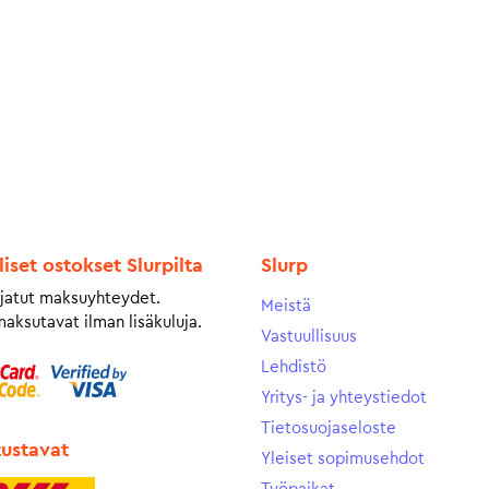
liset ostokset Slurpilta
Slurp
jatut maksuyhteydet.
Meistä
maksutavat ilman lisäkuluja.
Vastuullisuus
Lehdistö
Yritys- ja yhteystiedot
Tietosuojaseloste
tustavat
Yleiset sopimusehdot