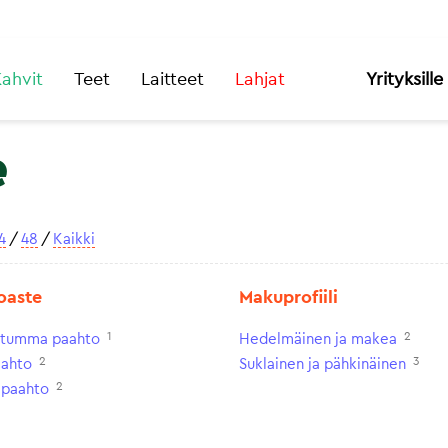
ahvit
Teet
Laitteet
Lahjat
Yrityksille
e
4
/
48
/
Kaikki
oaste
Makuprofiili
1
2
n tumma paahto
Hedelmäinen ja makea
2
3
aahto
Suklainen ja pähkinäinen
2
paahto