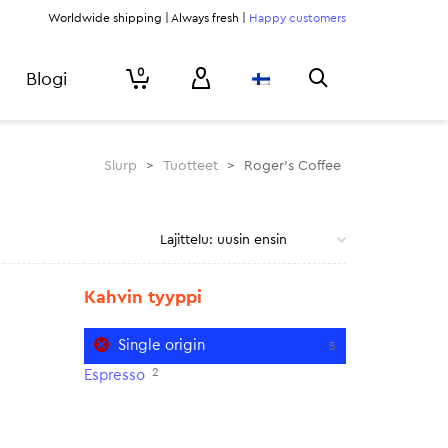
Worldwide shipping | Always fresh |
Happy customers
0
Blogi
Slurp
>
Tuotteet
>
Roger's Coffee
Kahvin tyyppi
Single origin
5
2
Espresso