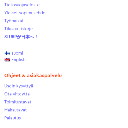
Tietosuojaseloste
Yleiset sopimusehdot
Työpaikat
Tilaa uutiskirje
SLURPが日本へ！
suomi
English
Ohjeet & asiakaspalvelu
Usein kysyttyä
Ota yhteyttä
Toimitustavat
Maksutavat
Palautus