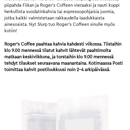
piipahda Fiikan ja Roger’s Coffeen vieraaksi ja nauti kuppi
herkullista suodatinkahvia tai espressopohjaisia juomia,
jotka kaikki valmistetaan rakkaudella laadukkaista
ainesosista. Nyt Slurp tuo Roger’s Coffeen sinulle myös
kotiin!
Roger’s Coffee paahtaa kahvia kahdesti viikossa. Tiistaihin
klo 9.00 mennessä tilatut kahvit lähtevät paahtimolta
matkaan keskiviikkona, ja torstaihin klo 9.00 mennessä
tehdyt tilaukset seuraavana maanantaina. Kotimaassa Posti
toimittaa kahvit postiluukkuusi noin 2-4 arkipäivässä.