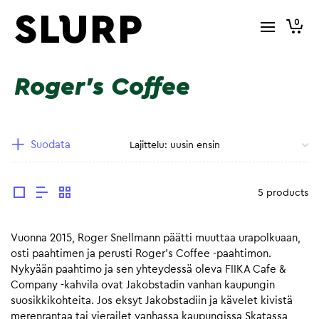
0
Roger's Coffee
Suodata
5 products
Vuonna 2015, Roger Snellmann päätti muuttaa urapolkuaan,
osti paahtimen ja perusti Roger’s Coffee -paahtimon.
Nykyään paahtimo ja sen yhteydessä oleva FIIKA Cafe &
Company -kahvila ovat Jakobstadin vanhan kaupungin
suosikkikohteita. Jos eksyt Jakobstadiin ja kävelet kivistä
merenrantaa tai vierailet vanhassa kaupungissa Skatassa,