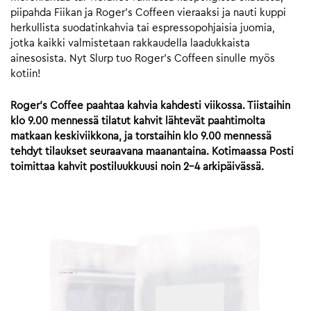
piipahda Fiikan ja Roger’s Coffeen vieraaksi ja nauti kuppi
herkullista suodatinkahvia tai espressopohjaisia juomia,
jotka kaikki valmistetaan rakkaudella laadukkaista
ainesosista. Nyt Slurp tuo Roger’s Coffeen sinulle myös
kotiin!
Roger’s Coffee paahtaa kahvia kahdesti viikossa. Tiistaihin
klo 9.00 mennessä tilatut kahvit lähtevät paahtimolta
matkaan keskiviikkona, ja torstaihin klo 9.00 mennessä
tehdyt tilaukset seuraavana maanantaina. Kotimaassa Posti
toimittaa kahvit postiluukkuusi noin 2-4 arkipäivässä.