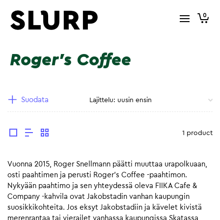
0
Roger's Coffee
Suodata
1 product
Vuonna 2015, Roger Snellmann päätti muuttaa urapolkuaan,
osti paahtimen ja perusti Roger’s Coffee -paahtimon.
Nykyään paahtimo ja sen yhteydessä oleva FIIKA Cafe &
Company -kahvila ovat Jakobstadin vanhan kaupungin
suosikkikohteita. Jos eksyt Jakobstadiin ja kävelet kivistä
merenrantaa tai vierailet vanhassa kaupungissa Skatassa,