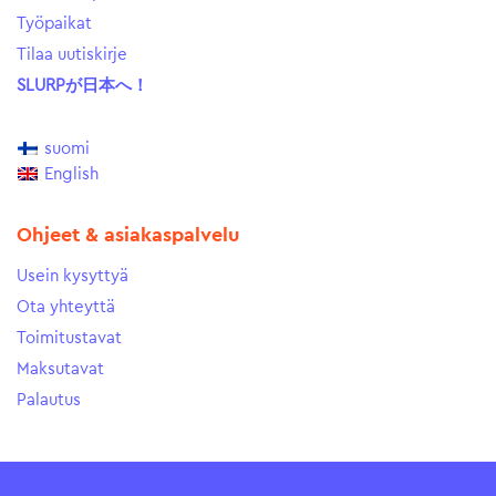
Työpaikat
Tilaa uutiskirje
SLURPが日本へ！
suomi
English
Ohjeet & asiakaspalvelu
Usein kysyttyä
Ota yhteyttä
Toimitustavat
Maksutavat
Palautus