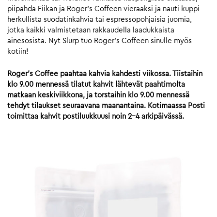
piipahda Fiikan ja Roger’s Coffeen vieraaksi ja nauti kuppi
herkullista suodatinkahvia tai espressopohjaisia juomia,
jotka kaikki valmistetaan rakkaudella laadukkaista
ainesosista. Nyt Slurp tuo Roger’s Coffeen sinulle myös
kotiin!
Roger’s Coffee paahtaa kahvia kahdesti viikossa. Tiistaihin
klo 9.00 mennessä tilatut kahvit lähtevät paahtimolta
matkaan keskiviikkona, ja torstaihin klo 9.00 mennessä
tehdyt tilaukset seuraavana maanantaina. Kotimaassa Posti
toimittaa kahvit postiluukkuusi noin 2-4 arkipäivässä.