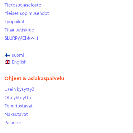
Tietosuojaseloste
Yleiset sopimusehdot
Työpaikat
Tilaa uutiskirje
SLURPが日本へ！
suomi
English
Ohjeet & asiakaspalvelu
Usein kysyttyä
Ota yhteyttä
Toimitustavat
Maksutavat
Palautus