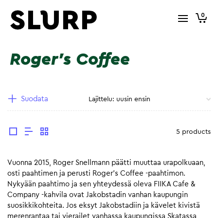
0
Roger's Coffee
Suodata
5 products
Vuonna 2015, Roger Snellmann päätti muuttaa urapolkuaan,
osti paahtimen ja perusti Roger’s Coffee -paahtimon.
Nykyään paahtimo ja sen yhteydessä oleva FIIKA Cafe &
Company -kahvila ovat Jakobstadin vanhan kaupungin
suosikkikohteita. Jos eksyt Jakobstadiin ja kävelet kivistä
merenrantaa tai vierailet vanhassa kaupungissa Skatassa,