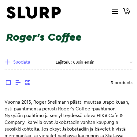
0
Roger's Coffee
Suodata
3 products
Vuonna 2015, Roger Snellmann päätti muuttaa urapolkuaan,
osti paahtimen ja perusti Roger’s Coffee -paahtimon.
Nykyään paahtimo ja sen yhteydessä oleva FIIKA Cafe &
Company -kahvila ovat Jakobstadin vanhan kaupungin
suosikkikohteita. Jos eksyt Jakobstadiin ja kävelet kivistä
merenrantaa tai vierailet vanhassa kaupungissa Skatassa,