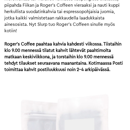
piipahda Fiikan ja Roger’s Coffeen vieraaksi ja nauti kuppi
herkullista suodatinkahvia tai espressopohjaisia juomia,
jotka kaikki valmistetaan rakkaudella laadukkaista
ainesosista. Nyt Slurp tuo Roger’s Coffeen sinulle myös
kotiin!
Roger’s Coffee paahtaa kahvia kahdesti viikossa. Tiistaihin
klo 9.00 mennessä tilatut kahvit lähtevät paahtimolta
matkaan keskiviikkona, ja torstaihin klo 9.00 mennessä
tehdyt tilaukset seuraavana maanantaina. Kotimaassa Posti
toimittaa kahvit postiluukkuusi noin 2-4 arkipäivässä.