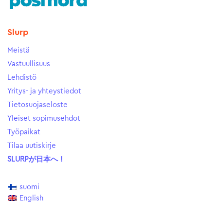
Slurp
Meistä
Vastuullisuus
Lehdistö
Yritys- ja yhteystiedot
Tietosuojaseloste
Yleiset sopimusehdot
Työpaikat
Tilaa uutiskirje
SLURPが日本へ！
suomi
English