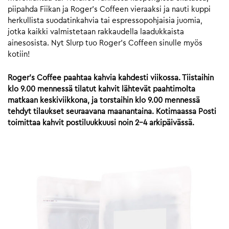
piipahda Fiikan ja Roger’s Coffeen vieraaksi ja nauti kuppi
herkullista suodatinkahvia tai espressopohjaisia juomia,
jotka kaikki valmistetaan rakkaudella laadukkaista
ainesosista. Nyt Slurp tuo Roger’s Coffeen sinulle myös
kotiin!
Roger’s Coffee paahtaa kahvia kahdesti viikossa. Tiistaihin
klo 9.00 mennessä tilatut kahvit lähtevät paahtimolta
matkaan keskiviikkona, ja torstaihin klo 9.00 mennessä
tehdyt tilaukset seuraavana maanantaina. Kotimaassa Posti
toimittaa kahvit postiluukkuusi noin 2-4 arkipäivässä.