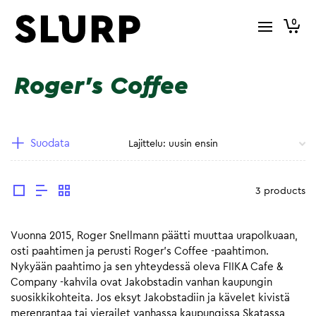
0
Roger's Coffee
Suodata
3 products
Vuonna 2015, Roger Snellmann päätti muuttaa urapolkuaan,
osti paahtimen ja perusti Roger’s Coffee -paahtimon.
Nykyään paahtimo ja sen yhteydessä oleva FIIKA Cafe &
Company -kahvila ovat Jakobstadin vanhan kaupungin
suosikkikohteita. Jos eksyt Jakobstadiin ja kävelet kivistä
merenrantaa tai vierailet vanhassa kaupungissa Skatassa,