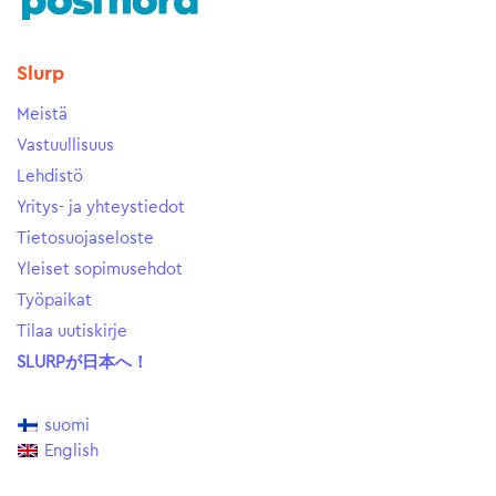
Slurp
Meistä
Vastuullisuus
Lehdistö
Yritys- ja yhteystiedot
Tietosuojaseloste
Yleiset sopimusehdot
Työpaikat
Tilaa uutiskirje
SLURPが日本へ！
suomi
English