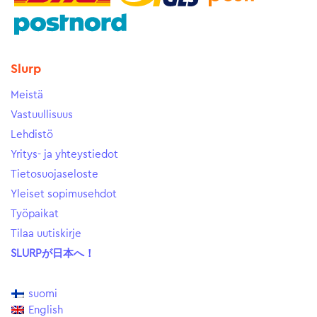
Slurp
Meistä
Vastuullisuus
Lehdistö
Yritys- ja yhteystiedot
Tietosuojaseloste
Yleiset sopimusehdot
Työpaikat
Tilaa uutiskirje
SLURPが日本へ！
suomi
English