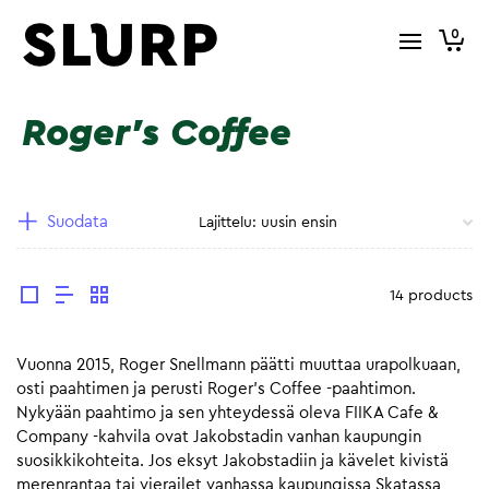
0
Roger's Coffee
Suodata
14 products
Vuonna 2015, Roger Snellmann päätti muuttaa urapolkuaan,
osti paahtimen ja perusti Roger’s Coffee -paahtimon.
Nykyään paahtimo ja sen yhteydessä oleva FIIKA Cafe &
Company -kahvila ovat Jakobstadin vanhan kaupungin
suosikkikohteita. Jos eksyt Jakobstadiin ja kävelet kivistä
merenrantaa tai vierailet vanhassa kaupungissa Skatassa,