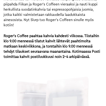
piipahda Fiikan ja Roger’s Coffeen vieraaksi ja nauti kuppi
herkullista suodatinkahvia tai espressopohjaisia juomia,
jotka kaikki valmistetaan rakkaudella laadukkaista
ainesosista. Nyt Slurp tuo Roger’s Coffeen sinulle myös
kotiin!
Roger’s Coffee paahtaa kahvia kahdesti viikossa. Tiistaihin
klo 9.00 mennessä tilatut kahvit lähtevät paahtimolta
matkaan keskiviikkona, ja torstaihin klo 9.00 mennessä
tehdyt tilaukset seuraavana maanantaina. Kotimaassa Posti
toimittaa kahvit postiluukkuusi noin 2-4 arkipäivässä.