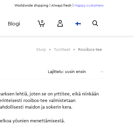
Worldwide shipping | Always fresh |
Happy customers
0
Blogi
Slurp
>
Tuotteet
>
Rooibos-tee
ksen lehtiä, joten se on yrttitee, eikä niinkään
Perinteisesti rooibos-tee valmistetaan
ahdollisesti maidon ja sokerin kera.
an pelkoa yöunien menettämisestä.