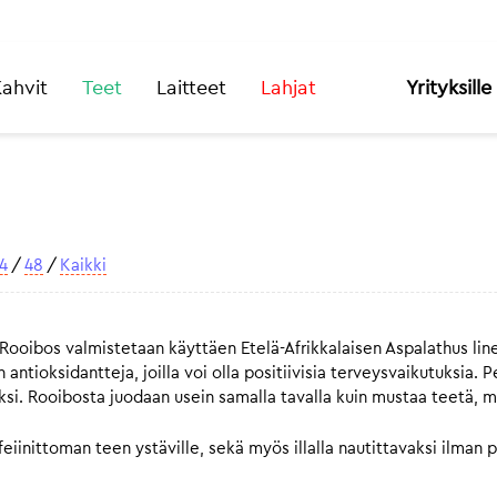
ahvit
Teet
Laitteet
Lahjat
Yrityksille
4
/
48
/
Kaikki
ibos valmistetaan käyttäen Etelä-Afrikkalaisen Aspalathus linear
 antioksidantteja, joilla voi olla positiivisia terveysvaikutuksia. 
si. Rooibosta juodaan usein samalla tavalla kuin mustaa teetä, m
kofeiinittoman teen ystäville, sekä myös illalla nautittavaksi ilm