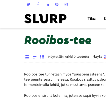
Tilaa
K
Rooibos-tee
Näytä
2
Näytetään kaikki 0 tuotetta
Rooibos-tee tunnetaan myös “punapensasteenä”. Roo
tee perinteisessä mielessä. Rooibos sisältää paljon
fermentoimalla lehtiä, jotka muuttuvat punaruskeik
Rooibos ei sisällä kofeiinia, joten se sopii hyvin 