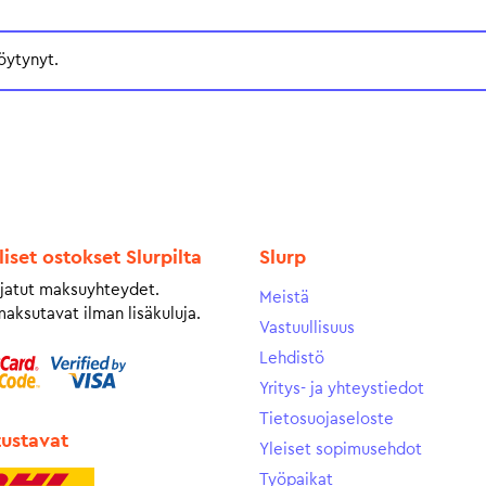
öytynyt.
liset ostokset Slurpilta
Slurp
jatut maksuyhteydet.
Meistä
maksutavat ilman lisäkuluja.
Vastuullisuus
Lehdistö
Yritys- ja yhteystiedot
Tietosuojaseloste
tustavat
Yleiset sopimusehdot
Työpaikat