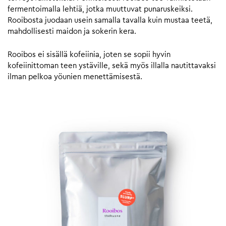
fermentoimalla lehtiä, jotka muuttuvat punaruskeiksi.
Rooibosta juodaan usein samalla tavalla kuin mustaa teetä,
mahdollisesti maidon ja sokerin kera.
Rooibos ei sisällä kofeiinia, joten se sopii hyvin
kofeiinittoman teen ystäville, sekä myös illalla nautittavaksi
ilman pelkoa yöunien menettämisestä.