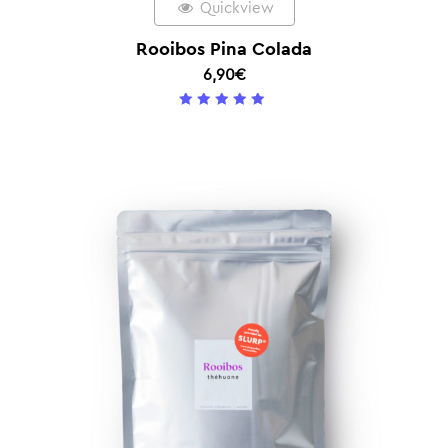
Quickview
Rooibos Pina Colada
6,90
€
5
/ 5