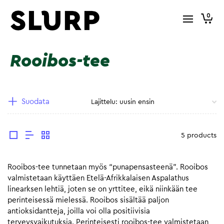
0
Rooibos-tee
Suodata
5 products
Rooibos-tee tunnetaan myös “punapensasteenä”. Rooibos
valmistetaan käyttäen Etelä-Afrikkalaisen Aspalathus
linearksen lehtiä, joten se on yrttitee, eikä niinkään tee
perinteisessä mielessä. Rooibos sisältää paljon
antioksidantteja, joilla voi olla positiivisia
terveysvaikutuksia. Perinteisesti rooibos-tee valmistetaan