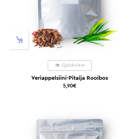
Quickview
Veriappelsiini-Pitaija Rooibos
5,90
€