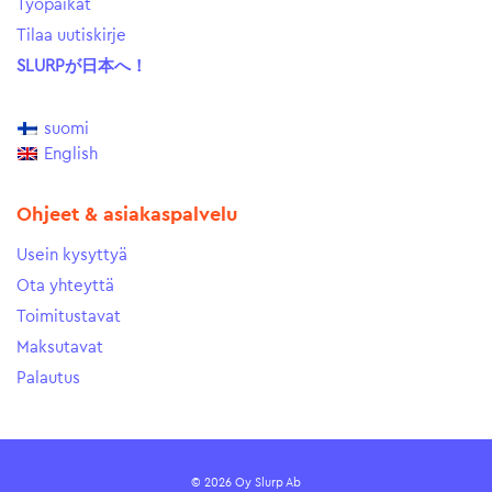
Työpaikat
Tilaa uutiskirje
SLURPが日本へ！
suomi
English
Ohjeet & asiakaspalvelu
Usein kysyttyä
Ota yhteyttä
Toimitustavat
Maksutavat
Palautus
© 2026 Oy Slurp Ab