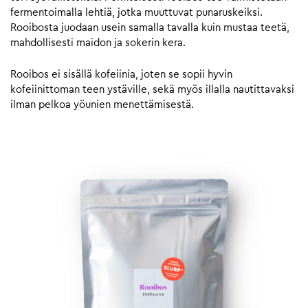
fermentoimalla lehtiä, jotka muuttuvat punaruskeiksi.
Rooibosta juodaan usein samalla tavalla kuin mustaa teetä,
mahdollisesti maidon ja sokerin kera.
Rooibos ei sisällä kofeiinia, joten se sopii hyvin
kofeiinittoman teen ystäville, sekä myös illalla nautittavaksi
ilman pelkoa yöunien menettämisestä.