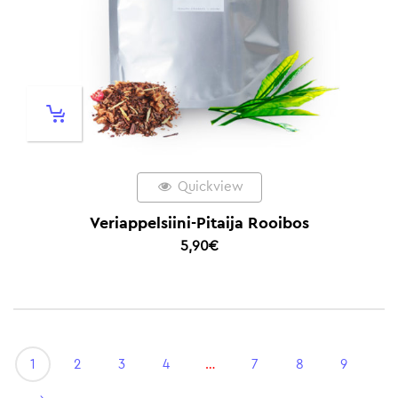
Quickview
Veriappelsiini-Pitaija Rooibos
5,90
€
1
2
3
4
…
7
8
9