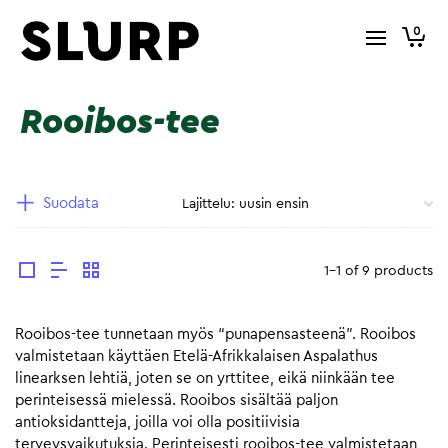
0
Rooibos-tee
Suodata
1-1 of 9 products
Rooibos-tee tunnetaan myös “punapensasteenä”. Rooibos
valmistetaan käyttäen Etelä-Afrikkalaisen Aspalathus
linearksen lehtiä, joten se on yrttitee, eikä niinkään tee
perinteisessä mielessä. Rooibos sisältää paljon
antioksidantteja, joilla voi olla positiivisia
terveysvaikutuksia. Perinteisesti rooibos-tee valmistetaan