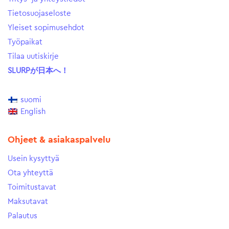
Tietosuojaseloste
Yleiset sopimusehdot
Työpaikat
Tilaa uutiskirje
SLURPが日本へ！
suomi
English
Ohjeet & asiakaspalvelu
Usein kysyttyä
Ota yhteyttä
Toimitustavat
Maksutavat
Palautus