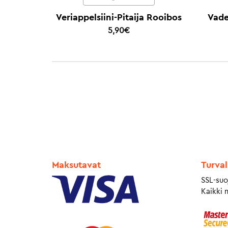
Veriappelsiini-Pitaija Rooibos
Vade
5,90
€
Maksutavat
Turval
SSL-suo
Kaikki 