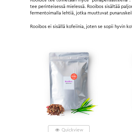
Rooibos-tee tunnetaan myös “punapensasteenä”. Roo
tee perinteisessä mielessä. Rooibos sisältää paljon
fermentoimalla lehtiä, jotka muuttuvat punaruskeik
Rooibos ei sisällä kofeiinia, joten se sopii hyvin 
Quickview