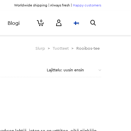
Worldwide shipping | Always fresh |
Happy customers
0
Blogi
Slurp
>
Tuotteet
>
Rooibos-tee