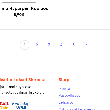
lma Raparperi Rooibos
8,90
€
1
2
3
4
5
→
liset ostokset Slurpilta
Slurp
jatut maksuyhteydet.
Meistä
maksutavat ilman lisäkuluja.
Vastuullisuus
Lehdistö
Yritys- ja yhteystiedot