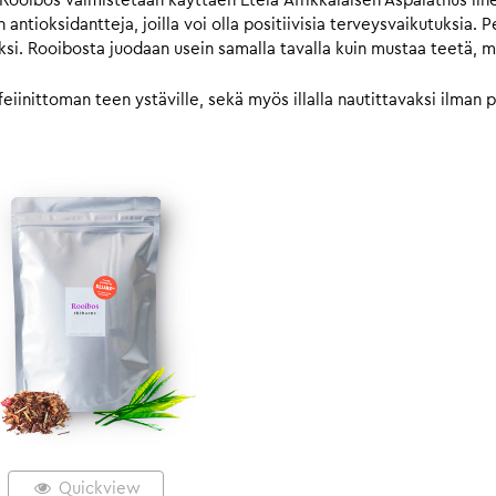
ibos valmistetaan käyttäen Etelä-Afrikkalaisen Aspalathus linear
 antioksidantteja, joilla voi olla positiivisia terveysvaikutuksia. 
si. Rooibosta juodaan usein samalla tavalla kuin mustaa teetä, m
kofeiinittoman teen ystäville, sekä myös illalla nautittavaksi ilm
Quickview