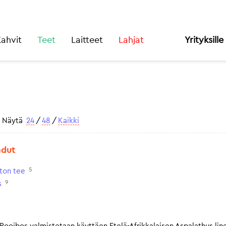
ahvit
Teet
Laitteet
Lahjat
Yrityksille
Näytä
24
/
48
/
Kaikki
adut
5
iton tee
9
s