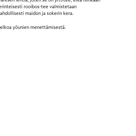
ksen lehtiä, joten se on yrttitee, eikä niinkään
Perinteisesti rooibos-tee valmistetaan
ahdollisesti maidon ja sokerin kera.
an pelkoa yöunien menettämisestä.