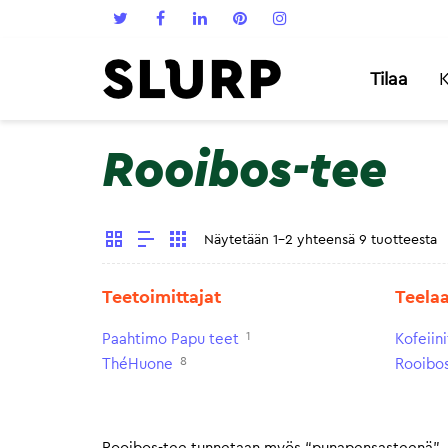
Tilaa
K
Rooibos-tee
Näytetään 1-2 yhteensä 9 tuotteesta
Teetoimittajat
Teela
1
Paahtimo Papu teet
Kofeiin
8
ThéHuone
Rooibo