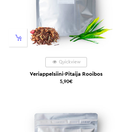
Quickview
Veriappelsiini-Pitaija Rooibos
5,90
€