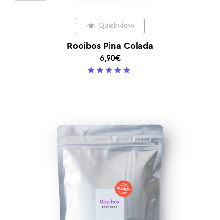
Quickview
Rooibos Pina Colada
6,90
€
5
/ 5