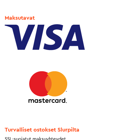
Maksutavat
Turvalliset ostokset Slurpilta
SSL-suojatut maksuyhteydet.