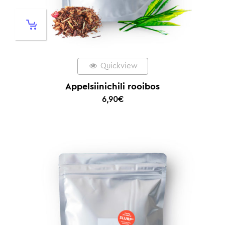
Quickview
Appelsiinichili rooibos
6,90
€