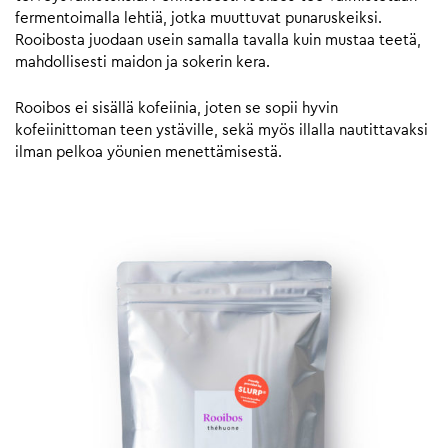
fermentoimalla lehtiä, jotka muuttuvat punaruskeiksi.
Rooibosta juodaan usein samalla tavalla kuin mustaa teetä,
mahdollisesti maidon ja sokerin kera.
Rooibos ei sisällä kofeiinia, joten se sopii hyvin
kofeiinittoman teen ystäville, sekä myös illalla nautittavaksi
ilman pelkoa yöunien menettämisestä.