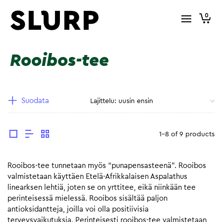
0
Rooibos-tee
Suodata
1-8 of 9 products
Rooibos-tee tunnetaan myös “punapensasteenä”. Rooibos
valmistetaan käyttäen Etelä-Afrikkalaisen Aspalathus
linearksen lehtiä, joten se on yrttitee, eikä niinkään tee
perinteisessä mielessä. Rooibos sisältää paljon
antioksidantteja, joilla voi olla positiivisia
terveysvaikutuksia. Perinteisesti rooibos-tee valmistetaan