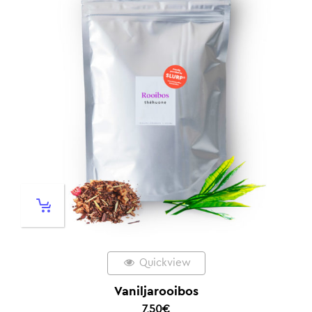
Quickview
Vaniljarooibos
7,50
€