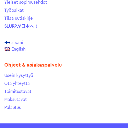
Yleiset sopimusehdot
Työpaikat
Tilaa uutiskirje
SLURPが日本へ！
suomi
English
Ohjeet & asiakaspalvelu
Usein kysyttyä
Ota yhteyttä
Toimitustavat
Maksutavat
Palautus