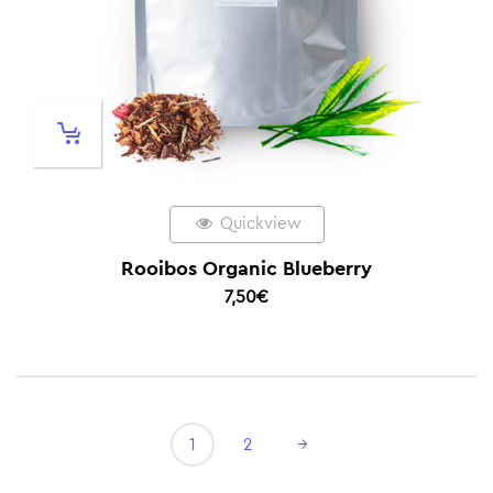
Quickview
Rooibos Organic Blueberry
7,50
€
1
2
→