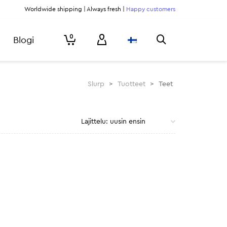
Worldwide shipping | Always fresh |
Happy customers
0
Blogi
Slurp
>
Tuotteet
>
Teet