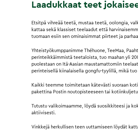
Laadukkaat teet jokaise
Etsitpä vihreää teetä, mustaa teetä, oolongia, va
kattaa sekä klassiset teelaadut että harvinaisemmat
tuomaan esiin sen ominaisimmat piirteet ja parha
Yhteistyökumppanimme Théhuone, TeeMaa, Paahtim
perinteikkäimmistä teetaloista, tuo maahan yli 2
puolestaan on Itä-Aasian maustamattomiin teelaatu
perinteisellä kiinalaisella gongfu-tyylillä, mikä t
Kaikki teemme toimitetaan kätevästi suoraan kotip
pakettina Postin noutopisteeseen tai kotiinkuljet
Tutustu valikoimaamme, löydä suosikkiteesi ja kok
aktiivisesti.
Vinkkejä herkullisen teen uuttamiseen löydät kat