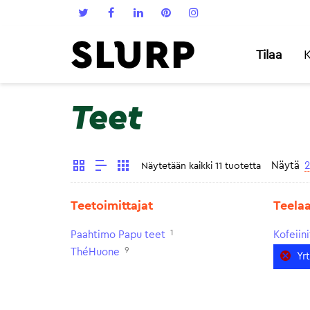
Tilaa
K
Teet
Näytä
2
Näytetään kaikki 11 tuotetta
Teetoimittajat
Teela
1
Paahtimo Papu teet
Kofeiin
9
ThéHuone
Yr