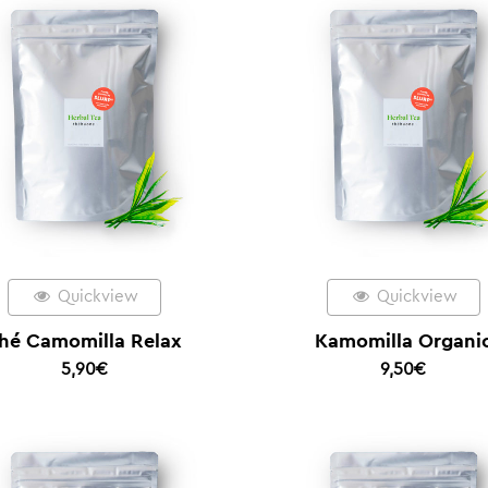
Quickview
Quickview
hé Camomilla Relax
Kamomilla Organi
5,90
€
9,50
€