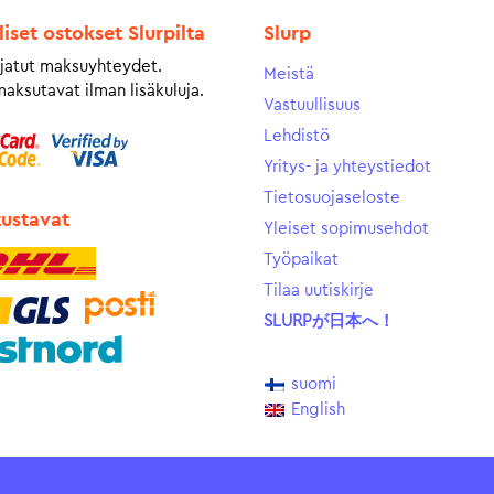
liset ostokset Slurpilta
Slurp
jatut maksuyhteydet.
Meistä
maksutavat ilman lisäkuluja.
Vastuullisuus
Lehdistö
Yritys- ja yhteystiedot
Tietosuojaseloste
tustavat
Yleiset sopimusehdot
Työpaikat
Tilaa uutiskirje
SLURPが日本へ！
suomi
English