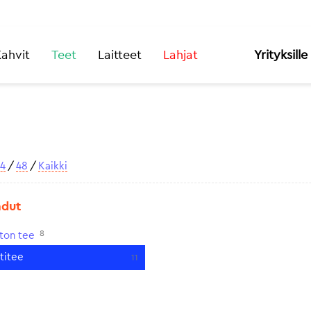
ahvit
Teet
Laitteet
Lahjat
Yrityksille
4
/
48
/
Kaikki
adut
8
iton tee
ttitee
11