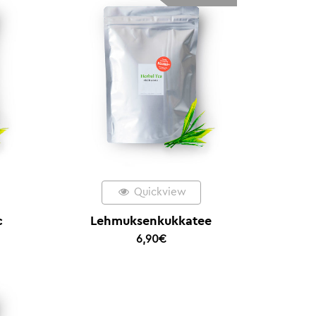
Quickview
c
Lehmuksenkukkatee
6,90
€