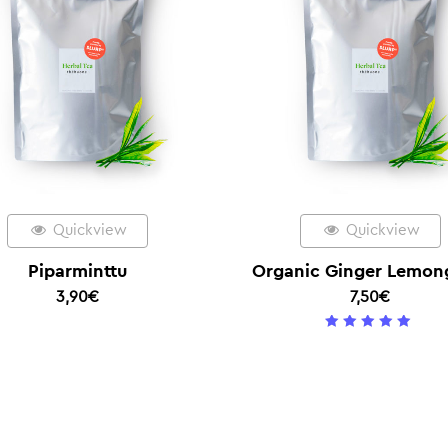
Quickview
Quickview
Piparminttu
Organic Ginger Lemon
3,90
€
7,50
€
5
/ 5