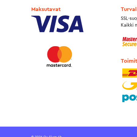
Maksutavat
Turval
SSL-suo
Kaikki 
Toimi