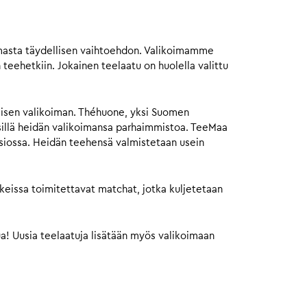
oimasta täydellisen vaihtoehdon. Valikoimamme
 teehetkiin. Jokainen teelaatu on huolella valittu
isen valikoiman. Théhuone, yksi Suomen
sillä heidän valikoimansa parhaimmistoa. TeeMaa
osiossa. Heidän teehensä valmistetaan usein
keissa toimitettavat matchat, jotka kuljetetaan
a! Uusia teelaatuja lisätään myös valikoimaan