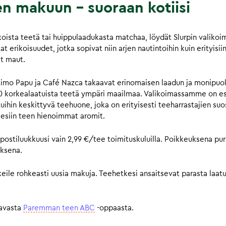
en makuun – suoraan kotiisi
lkoista teetä tai huippulaadukasta matchaa, löydät Slurpin valik
 erikoisuudet, jotka sopivat niin arjen nautintoihin kuin erityisiin
at maut.
o Papu ja Café Nazca takaavat erinomaisen laadun ja monipuol
00 korkealaatuista teetä ympäri maailmaa. Valikoimassamme on e
ihin keskittyvä teehuone, joka on erityisesti teeharrastajien su
uo esiin teen hienoimmat aromit.
ostiluukkuusi vain 2,99 €/tee toimituskuluilla. Poikkeuksena pur
uksena.
eile rohkeasti uusia makuja. Teehetkesi ansaitsevat parasta laatu
tavasta
Paremman teen ABC
-oppaasta.