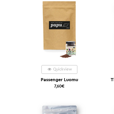
Quickview
Passenger Luomu
T
7,60
€