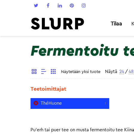
Tilaa
K
Fermentoitu te
Näytä
24
/
48
Näytetään yksi tuote
Teetoimittajat
ThéHuone
1
Pu’erh tai puer tee on musta fermentoitu tee Kiin