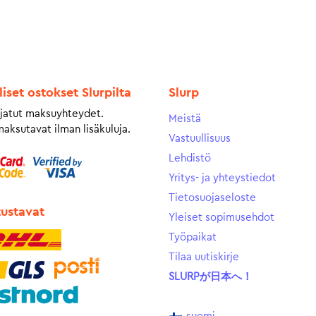
liset ostokset Slurpilta
Slurp
jatut maksuyhteydet.
Meistä
maksutavat ilman lisäkuluja.
Vastuullisuus
Lehdistö
Yritys- ja yhteystiedot
Tietosuojaseloste
tustavat
Yleiset sopimusehdot
Työpaikat
Tilaa uutiskirje
SLURPが日本へ！