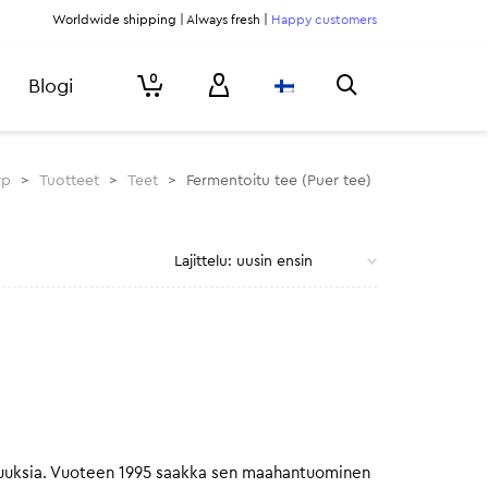
Worldwide shipping | Always fresh |
Happy customers
0
Blogi
rp
>
Tuotteet
>
Teet
>
Fermentoitu tee (Puer tee)
aisuuksia. Vuoteen 1995 saakka sen maahantuominen