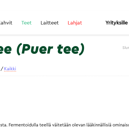
ahvit
Teet
Laitteet
Lahjat
Yrityksille
e (Puer tee)
Slu
/
Kaikki
asta. Fermentoidulla teellä väitetään olevan lääkinnällisiä omin