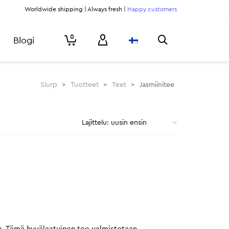
Worldwide shipping | Always fresh |
Happy customers
0
Blogi
Slurp
>
Tuotteet
>
Teet
>
Jasmiinitee