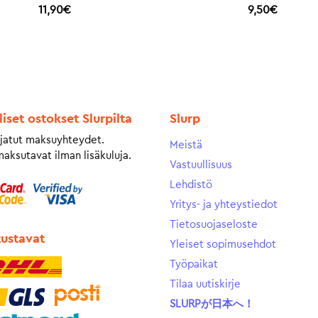
11,90
€
9,50
€
liset ostokset Slurpilta
Slurp
jatut maksuyhteydet.
Meistä
maksutavat ilman lisäkuluja.
Vastuullisuus
Lehdistö
Yritys- ja yhteystiedot
Tietosuojaseloste
tustavat
Yleiset sopimusehdot
Työpaikat
Tilaa uutiskirje
SLURPが日本へ！