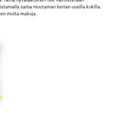
la. Tämä hyvälaatuinen tee valmistetaan
oistamalla sama muutaman kerran uusilla kukilla.
teen muita makuja.