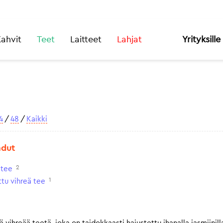
ahvit
Teet
Laitteet
Lahjat
Yrityksille
4
/
48
/
Kaikki
adut
2
itee
1
tu vihreä tee