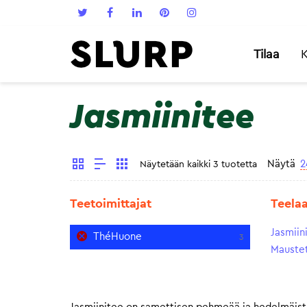
Tilaa
K
Jasmiinitee
Näytä
2
Näytetään kaikki 3 tuotetta
Teetoimittajat
Teela
Jasmiin
ThéHuone
3
Maustet