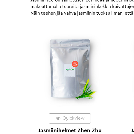
Jasmiinitee on samettisen pehmeää ja hedelmäistä 
makuuttamalla tuoreita jasmiininkukkia kuivattujen
Näin teehen jää vahva jasmiinin tuoksu ilman, että
Quickview
Jasmiinihelmet Zhen Zhu
J