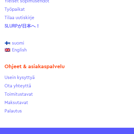
Yleiset sopimusehdot
Työpaikat
Tilaa uutiskirje
SLURPが日本へ！
suomi
English
Ohjeet & asiakaspalvelu
Usein kysyttyä
Ota yhteyttä
Toimitustavat
Maksutavat
Palautus