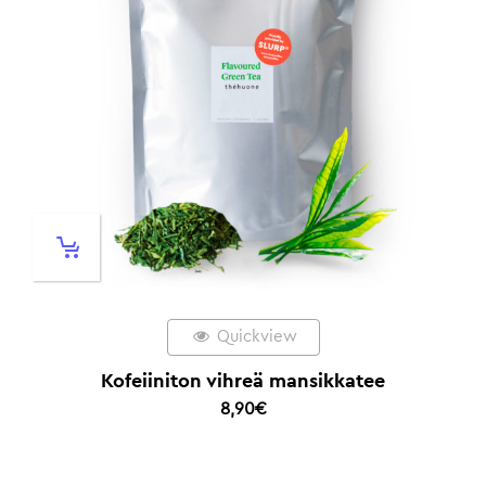
Quickview
Kofeiiniton vihreä mansikkatee
8,90
€