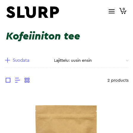
0
Kofeiiniton tee
Suodata
2 products