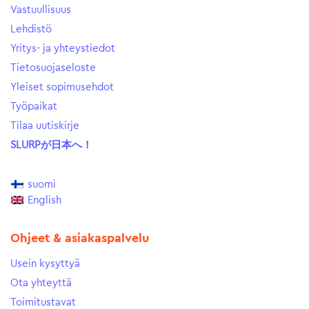
Vastuullisuus
Lehdistö
Yritys- ja yhteystiedot
Tietosuojaseloste
Yleiset sopimusehdot
Työpaikat
Tilaa uutiskirje
SLURPが日本へ！
suomi
English
Ohjeet & asiakaspalvelu
Usein kysyttyä
Ota yhteyttä
Toimitustavat