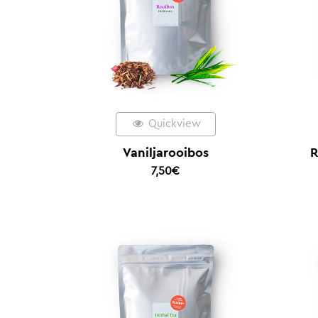
Quickview
Vaniljarooibos
R
7,50
€