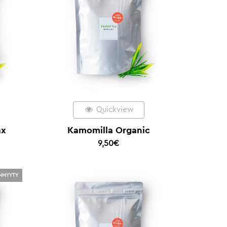
Quickview
ax
Kamomilla Organic
9,50
€
NMYYTY