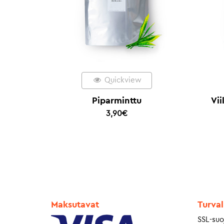
Quickview
Piparminttu
Vi
3,90
€
Maksutavat
Turval
SSL-suo