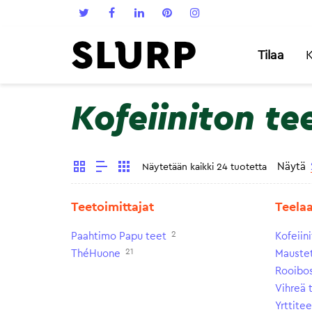
Tilaa
K
Kofeiiniton te
Näytä
Näytetään kaikki 24 tuotetta
Teetoimittajat
Teela
2
Paahtimo Papu teet
Kofeiin
21
ThéHuone
Maustet
Rooibo
Vihreä 
Yrttitee