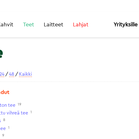
ahvit
Teet
Laitteet
Lahjat
Yrityksille
e
24
/
48
/
Kaikki
adut
19
iton tee
1
tu vihreä tee
8
s
1
tee
9