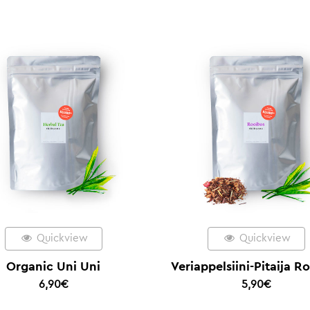
Quickview
Quickview
Organic Uni Uni
Veriappelsiini-Pitaija R
6,90
€
5,90
€