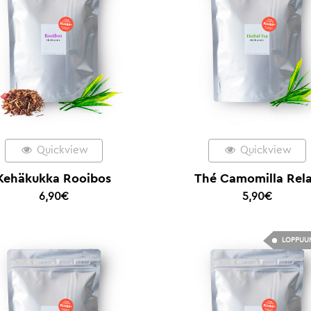
Quickview
Quickview
Kehäkukka Rooibos
Thé Camomilla Rel
6,90
€
5,90
€
LOPPUU