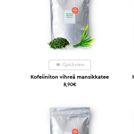
Quickview
Kofeiiniton vihreä mansikkatee
8,90
€