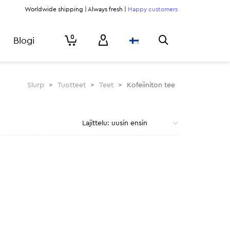
Worldwide shipping | Always fresh |
Happy customers
0
Blogi
Slurp
>
Tuotteet
>
Teet
>
Kofeiiniton tee