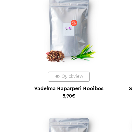
Quickview
Vadelma Raparperi Rooibos
S
8,90
€