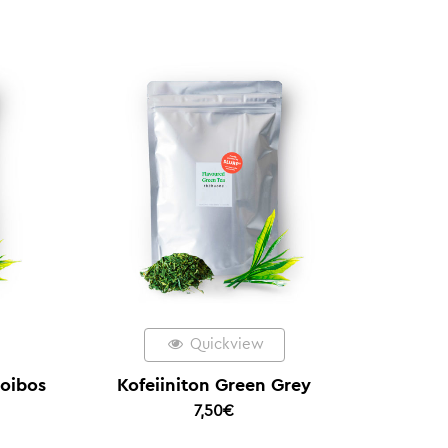
Quickview
ooibos
Kofeiiniton Green Grey
7,50
€