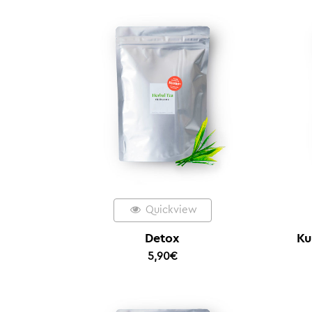
Quickview
Detox
Ku
5,90
€