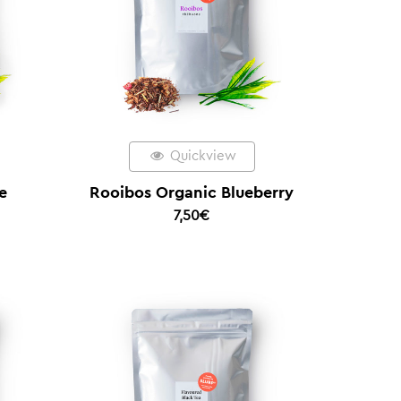
Quickview
e
Rooibos Organic Blueberry
7,50
€