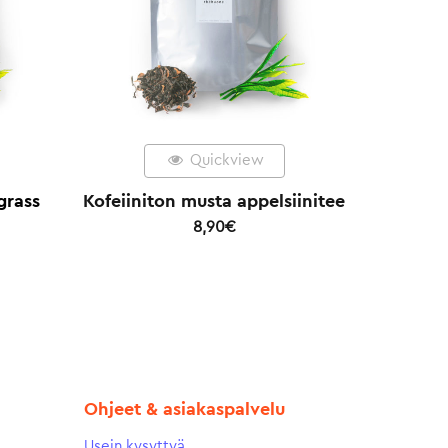
Quickview
grass
Kofeiiniton musta appelsiinitee
8,90
€
Ohjeet & asiakaspalvelu
Usein kysyttyä