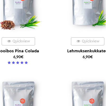
Quickview
Quickview
ooibos Pina Colada
Lehmuksenkukkate
6,90
€
6,90
€
5
/ 5