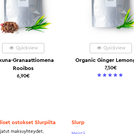
Quickview
Quickview
ikuna-Granaattiomena
Organic Ginger Lemon
Rooibos
7,50
€
6,90
€
5
/ 5
liset ostokset Slurpilta
Slurp
jatut maksuyhteydet.
Meistä